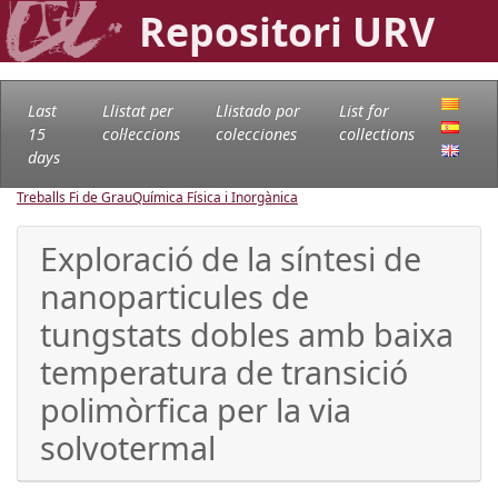
Repositori URV
Last
Llistat per
Llistado por
List for
15
col·leccions
colecciones
collections
days
Treballs Fi de Grau
Química Física i Inorgànica
Exploració de la síntesi de
nanoparticules de
tungstats dobles amb baixa
temperatura de transició
polimòrfica per la via
solvotermal