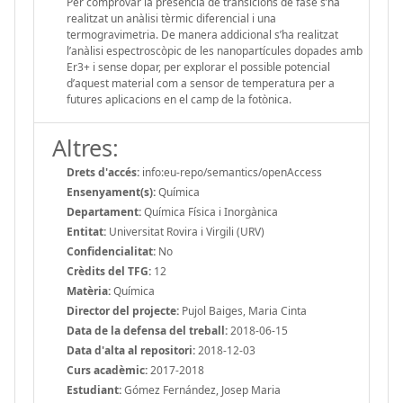
Per comprovar la presència de transicions de fase s’ha
realitzat un anàlisi tèrmic diferencial i una
termogravimetria. De manera addicional s’ha realitzat
l’anàlisi espectroscòpic de les nanopartícules dopades amb
Er3+ i sense dopar, per explorar el possible potencial
d’aquest material com a sensor de temperatura per a
futures aplicacions en el camp de la fotònica.
Altres:
Drets d'accés:
info:eu-repo/semantics/openAccess
Ensenyament(s):
Química
Departament:
Química Física i Inorgànica
Entitat:
Universitat Rovira i Virgili (URV)
Confidencialitat:
No
Crèdits del TFG:
12
Matèria:
Química
Director del projecte:
Pujol Baiges, Maria Cinta
Data de la defensa del treball:
2018-06-15
Data d'alta al repositori:
2018-12-03
Curs acadèmic:
2017-2018
Estudiant:
Gómez Fernández, Josep Maria