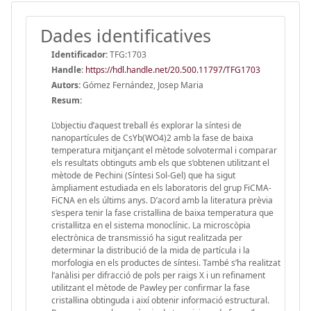
Dades identificatives
Identificador:
TFG:1703
Handle
:
https://hdl.handle.net/20.500.11797/TFG1703
Autors:
Gómez Fernández, Josep Maria
Resum:
L’objectiu d’aquest treball és explorar la síntesi de
nanopartícules de CsYb(WO4)2 amb la fase de baixa
temperatura mitjançant el mètode solvotermal i comparar
els resultats obtinguts amb els que s’obtenen utilitzant el
mètode de Pechini (Síntesi Sol-Gel) que ha sigut
àmpliament estudiada en els laboratoris del grup FiCMA-
FiCNA en els últims anys. D’acord amb la literatura prèvia
s’espera tenir la fase cristal·lina de baixa temperatura que
cristal·litza en el sistema monoclínic. La microscòpia
electrònica de transmissió ha sigut realitzada per
determinar la distribució de la mida de partícula i la
morfologia en els productes de síntesi. També s’ha realitzat
l’anàlisi per difracció de pols per raigs X i un refinament
utilitzant el mètode de Pawley per confirmar la fase
cristal·lina obtinguda i així obtenir informació estructural.