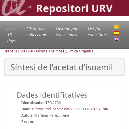
Repositori URV
Last
Llistat per
Llistado por
List for
15
col·leccions
colecciones
collections
days
Treballs Fi de Grau
Química Analítica i Química Orgànica
Síntesi de l'acetat d'isoamil
Dades identificatives
Identificador:
TFG:1706
Handle
:
https://hdl.handle.net/20.500.11797/TFG1706
Autors:
Martínez Pérez, Irene
Resum: