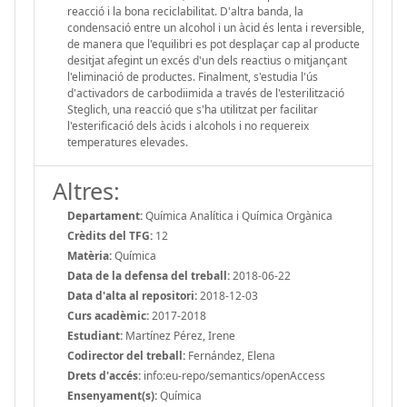
reacció i la bona reciclabilitat. D'altra banda, la
condensació entre un alcohol i un àcid és lenta i reversible,
de manera que l'equilibri es pot desplaçar cap al producte
desitjat afegint un excés d'un dels reactius o mitjançant
l'eliminació de productes. Finalment, s'estudia l'ús
d'activadors de carbodiimida a través de l'esterilització
Steglich, una reacció que s'ha utilitzat per facilitar
l'esterificació dels àcids i alcohols i no requereix
temperatures elevades.
Altres:
Departament:
Química Analítica i Química Orgànica
Crèdits del TFG:
12
Matèria:
Química
Data de la defensa del treball:
2018-06-22
Data d'alta al repositori:
2018-12-03
Curs acadèmic:
2017-2018
Estudiant:
Martínez Pérez, Irene
Codirector del treball:
Fernández, Elena
Drets d'accés:
info:eu-repo/semantics/openAccess
Ensenyament(s):
Química