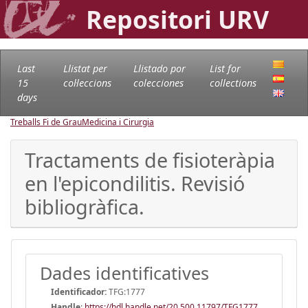
Repositori URV
Last
Llistat per
Llistado por
List for
15
col·leccions
colecciones
collections
days
Treballs Fi de Grau
Medicina i Cirurgia
Tractaments de fisioteràpia
en l'epicondilitis. Revisió
bibliogràfica.
Dades identificatives
Identificador:
TFG:1777
Handle
:
https://hdl.handle.net/20.500.11797/TFG1777