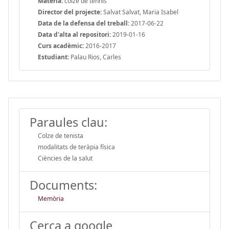
Matèria:
colze de tennis
Director del projecte:
Salvat Salvat, Maria Isabel
Data de la defensa del treball:
2017-06-22
Data d'alta al repositori:
2019-01-16
Curs acadèmic:
2016-2017
Estudiant:
Palau Rios, Carles
Paraules clau:
Colze de tenista
modalitats de teràpia física
Ciències de la salut
Documents:
Memòria
Cerca a google