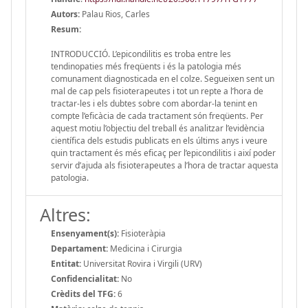
Autors:
Palau Rios, Carles
Resum:
INTRODUCCIÓ. L’epicondilitis es troba entre les
tendinopaties més freqüents i és la patologia més
comunament diagnosticada en el colze. Segueixen sent un
mal de cap pels fisioterapeutes i tot un repte a l’hora de
tractar-les i els dubtes sobre com abordar-la tenint en
compte l’eficàcia de cada tractament són freqüents. Per
aquest motiu l’objectiu del treball és analitzar l’evidència
científica dels estudis publicats en els últims anys i veure
quin tractament és més eficaç per l’epicondilitis i així poder
servir d’ajuda als fisioterapeutes a l’hora de tractar aquesta
patologia.
Altres:
Ensenyament(s):
Fisioteràpia
Departament:
Medicina i Cirurgia
Entitat:
Universitat Rovira i Virgili (URV)
Confidencialitat:
No
Crèdits del TFG:
6