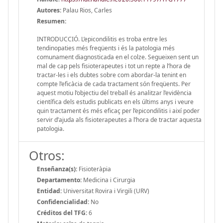
Autores:
Palau Rios, Carles
Resumen:
INTRODUCCIÓ. L’epicondilitis es troba entre les
tendinopaties més freqüents i és la patologia més
comunament diagnosticada en el colze. Segueixen sent un
mal de cap pels fisioterapeutes i tot un repte a l’hora de
tractar-les i els dubtes sobre com abordar-la tenint en
compte l’eficàcia de cada tractament són freqüents. Per
aquest motiu l’objectiu del treball és analitzar l’evidència
científica dels estudis publicats en els últims anys i veure
quin tractament és més eficaç per l’epicondilitis i així poder
servir d’ajuda als fisioterapeutes a l’hora de tractar aquesta
patologia.
Otros:
Enseñanza(s):
Fisioteràpia
Departamento:
Medicina i Cirurgia
Entidad:
Universitat Rovira i Virgili (URV)
Confidencialidad:
No
Créditos del TFG:
6