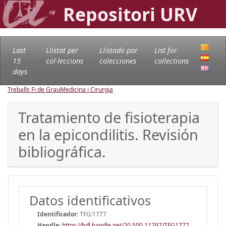
Repositori URV
Last
Llistat per
Llistado por
List for
15
col·leccions
colecciones
collections
days
Treballs Fi de Grau
Medicina i Cirurgia
Tratamiento de fisioterapia
en la epicondilitis. Revisión
bibliográfica.
Datos identificativos
Identificador:
TFG:1777
Handle
:
https://hdl.handle.net/20.500.11797/TFG1777