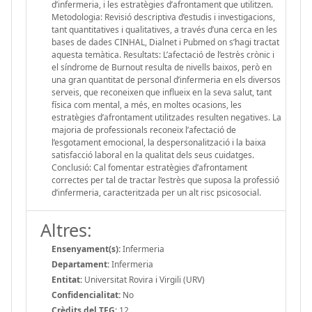
d’infermeria, i les estratègies d’afrontament que utilitzen.
Metodologia: Revisió descriptiva d’estudis i investigacions,
tant quantitatives i qualitatives, a través d’una cerca en les
bases de dades CINHAL, Dialnet i Pubmed on s’hagi tractat
aquesta temàtica. Resultats: L’afectació de l’estrès crònic i
el síndrome de Burnout resulta de nivells baixos, però en
una gran quantitat de personal d’infermeria en els diversos
serveis, que reconeixen que influeix en la seva salut, tant
física com mental, a més, en moltes ocasions, les
estratègies d’afrontament utilitzades resulten negatives. La
majoria de professionals reconeix l’afectació de
l’esgotament emocional, la despersonalització i la baixa
satisfacció laboral en la qualitat dels seus cuidatges.
Conclusió: Cal fomentar estratègies d’afrontament
correctes per tal de tractar l’estrès que suposa la professió
d’infermeria, caracteritzada per un alt risc psicosocial.
Altres:
Ensenyament(s):
Infermeria
Departament:
Infermeria
Entitat:
Universitat Rovira i Virgili (URV)
Confidencialitat:
No
Crèdits del TFG:
12