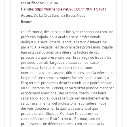
Identificador:
TFG:1841
Handle
:
https://hdl.handle.net/20.500.11797/TFG1841
Autors:
De La Cruz Sanchez Badia, Neus
Resum:
La infermeria, des dels seus inicis, és reconeguda com una
professió d’ajuda, en la qual els seus professionals
dediquen la seva jornada laboral a l’atenció integra del
pacient. A la vegada, les denominades professions d’ajuda
han estat estudiades pels diferents factors de risc
psicosocials que presenten, com la carrega de treball, les
jornades laborals llargues i la baixa compensació
econòmica, la falta de recursos i les relacions
interpersonals, en ocasions, dificultoses, sent la infermeria
la que més en compleix. Aquest factors, poden causar, a
llarg termini problemes d’estrès crònic, que podrà derivar
en el Síndrome de Burnout, caracteritzat principalment per
esgotament emocional, despersonalització i una baixa
satisfacció laboral, que repercuteixen directament en la
salut física i mental del professional, i considerem que
derivats d’aquests, en la qualitat assistencial que
proporcionarà. Objectiu: Conèixer l’afectació i les
conseqüències de l’estrès crònic i Burnout, tant en
professionals de diferents serveis com en estudiants