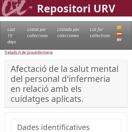
Repositori URV
Last
Llistat per
Llistado por
List for
15
col·leccions
colecciones
collections
days
Treballs Fi de Grau
Infermeria
Afectació de la salut mental
del personal d'infermeria
en relació amb els
cuidatges aplicats.
Dades identificatives