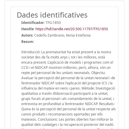
Dades identificatives
Identificador:
TFG:1850
Handle
:
https://hdl.handle.net/20.500.11797/TFG1850
Autors:
Cedeño Zambrano, Kenia Estefania
Resum:
Introducció: La prematuritat ha estat present a la nostra
societat des de fa molts anys i, tot i les millores, està
encara present. L’aplicació de models i programes com el
CCD i el NIDCAP mostren millories, però, alhora, són un
repte pel personal de les unitats neonatals. Objectiu:
Avaluar la percepció del personal de la unitat neonatal i de
l’entrenador NIDCAP sobre l’aplicació del projecte ICS i la
influència del mateix en nens i pares. Mètode: Investigació
qualitativa a través d’observació participant a la unitat,
grups focals al personal i als comandaments de la unitat, i
entrevista en profunditat a l’entrenador NIDCAP. Resultats:
Quina és la percepció del personal de la unitat respecte als
canvis produïts i recomanacions aportades per ells
mateixos. Conclusions: Les portes obertes han millorar la
qualitat dels cuidatges i la recuperació posterior del nadó.