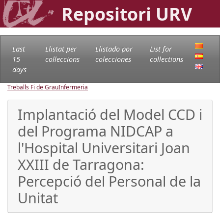
Repositori URV
Last
Llistat per
Llistado por
List for
15
col·leccions
colecciones
collections
days
Treballs Fi de Grau
Infermeria
Implantació del Model CCD i
del Programa NIDCAP a
l'Hospital Universitari Joan
XXIII de Tarragona:
Percepció del Personal de la
Unitat