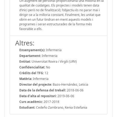
Un augment de personal proporcionaria una milloria en la
qualitat de cuidatges. Els projectes i models tenen data
d’inici però no de finalització; l’objectiu és no parar mai i
dirigir-se a la milloria constant. Finalment, les unitat que
obrin en un futur tindran en ment aquests models i
programes i seran estructurades de la forma més
favorable a ells.
Altres:
Ensenyament(s):
Infermeria
Departament:
Infermeria
Entitat:
Universitat Rovira i Virgili (URV)
Confidencialitat:
No
Crèdits del TFG:
12
Matèria:
Infermeria
Director del projecte:
Bazo-Hernández, Leticia
Data de la defensa del treball:
2018-06-06
Data d'alta al repositori:
2019-06-06
Curs acadèmic:
2017-2018
Estudiant:
Cedeño Zambrano, Kenia Estefania