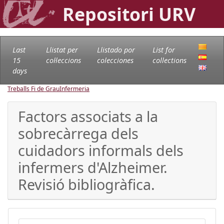
Repositori URV
Last
Llistat per
Llistado por
List for
15
col·leccions
colecciones
collections
days
Treballs Fi de Grau
Infermeria
Factors associats a la
sobrecàrrega dels
cuidadors informals dels
infermers d'Alzheimer.
Revisió bibliogràfica.