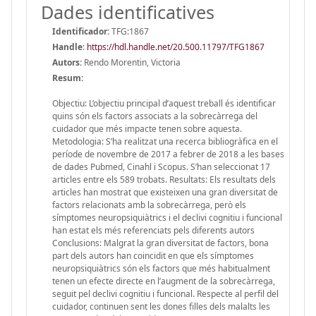
Dades identificatives
Identificador:
TFG:1867
Handle
:
https://hdl.handle.net/20.500.11797/TFG1867
Autors:
Rendo Morentin, Victoria
Resum:
Objectiu: L’objectiu principal d’aquest treball és identificar
quins són els factors associats a la sobrecàrrega del
cuidador que més impacte tenen sobre aquesta.
Metodologia: S’ha realitzat una recerca bibliogràfica en el
període de novembre de 2017 a febrer de 2018 a les bases
de dades Pubmed, Cinahl i Scopus. S’han seleccionat 17
articles entre els 589 trobats. Resultats: Els resultats dels
articles han mostrat que existeixen una gran diversitat de
factors relacionats amb la sobrecàrrega, però els
símptomes neuropsiquiàtrics i el declivi cognitiu i funcional
han estat els més referenciats pels diferents autors
Conclusions: Malgrat la gran diversitat de factors, bona
part dels autors han coincidit en que els símptomes
neuropsiquiàtrics són els factors que més habitualment
tenen un efecte directe en l’augment de la sobrecàrrega,
seguit pel declivi cognitiu i funcional. Respecte al perfil del
cuidador, continuen sent les dones filles dels malalts les