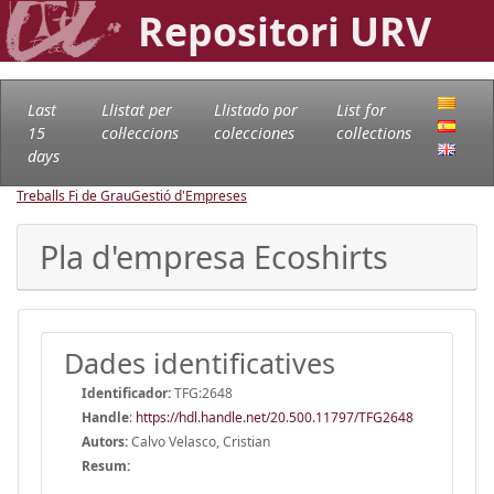
Repositori URV
Last
Llistat per
Llistado por
List for
15
col·leccions
colecciones
collections
days
Treballs Fi de Grau
Gestió d'Empreses
Pla d'empresa Ecoshirts
Dades identificatives
Identificador:
TFG:2648
Handle
:
https://hdl.handle.net/20.500.11797/TFG2648
Autors:
Calvo Velasco, Cristian
Resum: