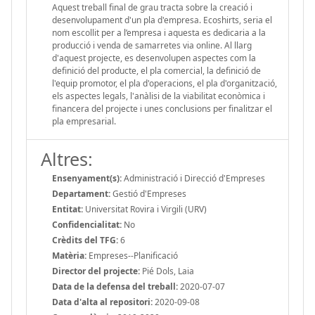
Aquest treball final de grau tracta sobre la creació i
desenvolupament d'un pla d'empresa. Ecoshirts, seria el
nom escollit per a l’empresa i aquesta es dedicaria a la
producció i venda de samarretes via online. Al llarg
d'aquest projecte, es desenvolupen aspectes com la
definició del producte, el pla comercial, la definició de
l'equip promotor, el pla d'operacions, el pla d'organització,
els aspectes legals, l'anàlisi de la viabilitat econòmica i
financera del projecte i unes conclusions per finalitzar el
pla empresarial.
Altres:
Ensenyament(s):
Administració i Direcció d'Empreses
Departament:
Gestió d'Empreses
Entitat:
Universitat Rovira i Virgili (URV)
Confidencialitat:
No
Crèdits del TFG:
6
Matèria:
Empreses--Planificació
Director del projecte:
Pié Dols, Laia
Data de la defensa del treball:
2020-07-07
Data d'alta al repositori:
2020-09-08