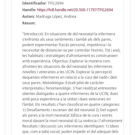
Identificador:
TFG:2694
Handle
:
https://hdl.handle.net/20.500.11797/TFG2694
Autors:
Madruga López, Andrea
Resum:
"Introducció: En situacions de dol neonatal la infermera
s'enfronta als seus sentiments i també als dels pares,
podent experimentar fracàs personal, impotència i la
necessitat de distanciar-se per controlar l'estrès. Tot i això,
les habilitats i estratègies d'afrontament es construeixen
amb experiència. Objectius: Explorar la manera com
afronten les situacions de dol neonatal les infermeres
novelles i veteranes a les UCIN. Explorar la percepció
daquestes infermeres en relació a la cura del nadó i dels
seus pares. Metodologia: Estudi pilot de caràcter
interpretatiu i fenomenològic. S'han realitzat entrevistes
obertes dialogades a quatre infermeres de la UCIN, dues
amb poca experiència a la unitat i dues veteranes en
l'àmbit. Els resultats s'han classificat en quatre categories:
1) Desafiaments i escenari del dol neonatal 2) Del suport
als pares a la mort neonatal 3)Ètica de la cura i estrés
moral davant la mort neonatal 4) La vivència i l'afrontament
Resultats i discussió: Les infermeres identifiquen: 1) Idees
que, com a tabú social, poden impedir el dol adequat dels