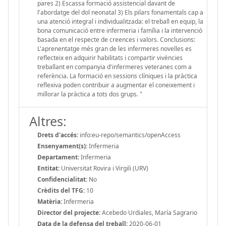
pares 2) Escassa formació assistencial davant de
l'abordatge del dol neonatal 3) Els pilars fonamentals cap a
una atenció integral i individualitzada: el treball en equip, la
bona comunicació entre infermeria i família i la intervenció
basada en el respecte de creences i valors. Conclusions:
L'aprenentatge més gran de les infermeres novelles es
reflecteix en adquirir habilitats i compartir vivències
treballant en companyia d'infermeres veteranes com a
referència. La formació en sessions clíniques i la pràctica
reflexiva poden contribuir a augmentar el coneixement i
millorar la pràctica a tots dos grups. "
Altres:
Drets d'accés:
info:eu-repo/semantics/openAccess
Ensenyament(s):
Infermeria
Departament:
Infermeria
Entitat:
Universitat Rovira i Virgili (URV)
Confidencialitat:
No
Crèdits del TFG:
10
Matèria:
Infermeria
Director del projecte:
Acebedo Urdiales, María Sagrario
Data de la defensa del treball:
2020-06-01