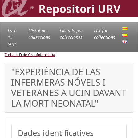
Repositori URV
Last
Llistat per
Llistado por
List for
15
col·leccions
colecciones
collections
days
Treballs Fi de Grau
Infermeria
"EXPERIÈNCIA DE LAS
INFERMERAS NÓVELS I
VETERANES A UCIN DAVANT
LA MORT NEONATAL"
Dades identificatives