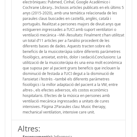
electròniques: Pubmed, Cinhal, Google Académico i
Cochrane Library.. Inclosos articles publicats en els últims 5
anys (2015-2020), amb una temàtica relacionada de les
paraules claus buscades en castellà, anglès, català i
portuguès. Realitzat a persones majors de divuit anys que
estigueren ingressades a l’UCI amb suport ventilatori o
ventilació mecànica –VM-.Resultats: Finalment s’han utilitzat
un total d’11 articles per a l’anàlisi procedent de les
diferents bases de dades. Aquests tracten sobre els
beneficis de la musicoteràpia sobre diferents paràmetres
fisiològics, ansietat, estrès, dolor i sedació.Conclusions: La
utilització de la musicoteràpia és una eina molt econòmica
que suposa per al pacient grans beneficis que inclouen la
disminució de l’estada a l’UCI degut a la disminució de
l’ansietat i l’estrès –també els diferents paràmetres
fisiològics i la millor adaptació del pacient a la VM, entre
altres-, els efectes adversos, els costos econòmics
hospitalaris. Efectes de la música en persones amb
ventilació mecánica ingressades a unitats de cures
intensives. Página 2Paraules clau: Music therapy,
mechanical ventilation, intensive care unit.
Altres:
Ensenyament(s):
Infermeria