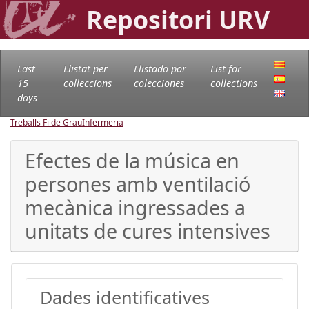
Repositori URV
Last
Llistat per
Llistado por
List for
15
col·leccions
colecciones
collections
days
Treballs Fi de Grau
Infermeria
Efectes de la música en
persones amb ventilació
mecànica ingressades a
unitats de cures intensives
Dades identificatives