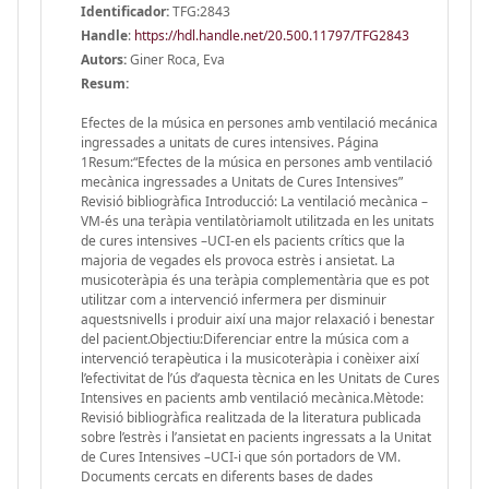
Identificador:
TFG:2843
Handle
:
https://hdl.handle.net/20.500.11797/TFG2843
Autors:
Giner Roca, Eva
Resum:
Efectes de la música en persones amb ventilació mecánica
ingressades a unitats de cures intensives. Página
1Resum:“Efectes de la música en persones amb ventilació
mecànica ingressades a Unitats de Cures Intensives”
Revisió bibliogràfica Introducció: La ventilació mecànica –
VM-és una teràpia ventilatòriamolt utilitzada en les unitats
de cures intensives –UCI-en els pacients crítics que la
majoria de vegades els provoca estrès i ansietat. La
musicoteràpia és una teràpia complementària que es pot
utilitzar com a intervenció infermera per disminuir
aquestsnivells i produir així una major relaxació i benestar
del pacient.Objectiu:Diferenciar entre la música com a
intervenció terapèutica i la musicoteràpia i conèixer així
l’efectivitat de l’ús d’aquesta tècnica en les Unitats de Cures
Intensives en pacients amb ventilació mecànica.Mètode:
Revisió bibliogràfica realitzada de la literatura publicada
sobre l’estrès i l’ansietat en pacients ingressats a la Unitat
de Cures Intensives –UCI-i que són portadors de VM.
Documents cercats en diferents bases de dades