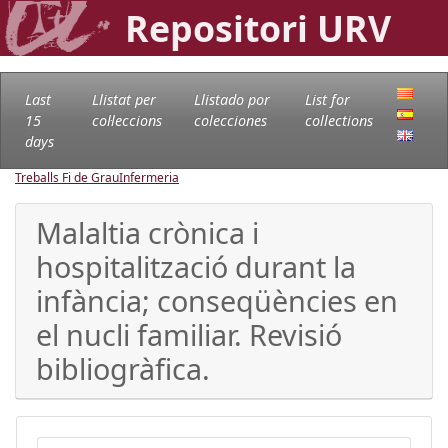
Repositori URV
Last
Llistat per
Llistado por
List for
15
col·leccions
colecciones
collections
days
Treballs Fi de Grau
Infermeria
Malaltia crònica i
hospitalització durant la
infància; conseqüències en
el nucli familiar. Revisió
bibliogràfica.