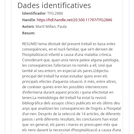
Dades identificatives
Identificador:
TFG:2886
Handle
:
https://hdl.handle.net/20.500.11797/TFG2886
Autors:
Martí Millan, Paula
Resum:
RESUMEl tema d’estudi del present treball es basa enles
conseqüències, en el nucli familiar, que se’n deriven de
l’hospitalització infantil a causa d’una malaltia crònica.
Considerant que, quan un/a nen/a pateix alguna patologia,
les conseqüències l’afectaran no només a ell, sinó que
també al seu entorn, en especial als pares.L’objectiu
principal del treball ha estat estudiar quins eren els
principals efectes d’aquesta situació. A més, entre altres,
de conèixer quines eren les possibles intervencions
d’infermeria durant aquest procés i quina efectivitat en
tenen.La metodologia del treball ha estat la revisió
bibliogràfica dels assajos clínics publicats en els últims deu
anys que analitzen les conseqüències de l’ingrés a l’hospital
d’un nen. Després de la selecció de 14 articles, de diferents
països i amb diferents resultats, les conclusions han estat
que: en general, els pares i mares es preocupen més que
els nens davant la necessitat d’hospitalització a causa d’una