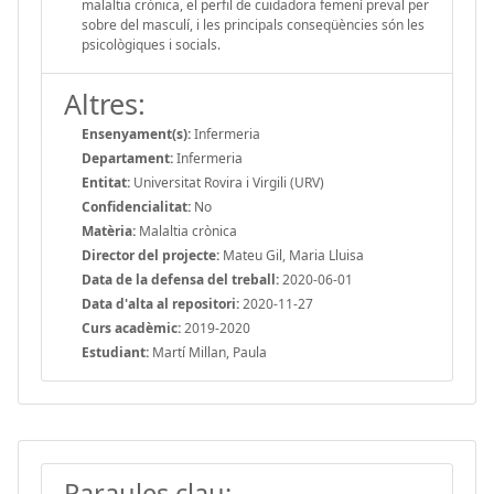
malaltia crònica, el perfil de cuidadora femení preval per
sobre del masculí, i les principals conseqüències són les
psicològiques i socials.
Altres:
Ensenyament(s):
Infermeria
Departament:
Infermeria
Entitat:
Universitat Rovira i Virgili (URV)
Confidencialitat:
No
Matèria:
Malaltia crònica
Director del projecte:
Mateu Gil, Maria Lluisa
Data de la defensa del treball:
2020-06-01
Data d'alta al repositori:
2020-11-27
Curs acadèmic:
2019-2020
Estudiant:
Martí Millan, Paula
Paraules clau: