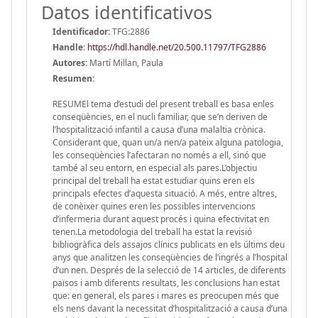
Datos identificativos
Identificador:
TFG:2886
Handle
:
https://hdl.handle.net/20.500.11797/TFG2886
Autores:
Martí Millan, Paula
Resumen:
RESUMEl tema d’estudi del present treball es basa enles
conseqüències, en el nucli familiar, que se’n deriven de
l’hospitalització infantil a causa d’una malaltia crònica.
Considerant que, quan un/a nen/a pateix alguna patologia,
les conseqüències l’afectaran no només a ell, sinó que
també al seu entorn, en especial als pares.L’objectiu
principal del treball ha estat estudiar quins eren els
principals efectes d’aquesta situació. A més, entre altres,
de conèixer quines eren les possibles intervencions
d’infermeria durant aquest procés i quina efectivitat en
tenen.La metodologia del treball ha estat la revisió
bibliogràfica dels assajos clínics publicats en els últims deu
anys que analitzen les conseqüències de l’ingrés a l’hospital
d’un nen. Després de la selecció de 14 articles, de diferents
països i amb diferents resultats, les conclusions han estat
que: en general, els pares i mares es preocupen més que
els nens davant la necessitat d’hospitalització a causa d’una