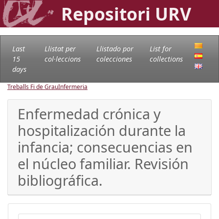
Repositori URV
Last
Llistat per
Llistado por
List for
15
col·leccions
colecciones
collections
days
Treballs Fi de Grau
Infermeria
Enfermedad crónica y
hospitalización durante la
infancia; consecuencias en
el núcleo familiar. Revisión
bibliográfica.