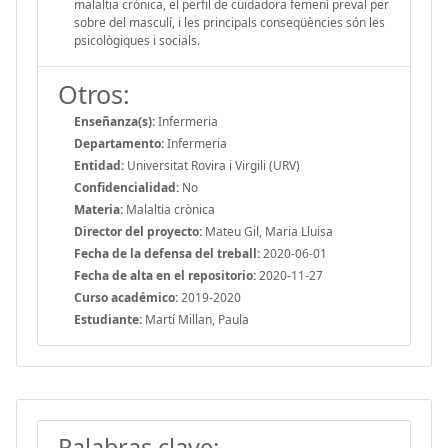
malaltia crònica, el perfil de cuidadora femení preval per
sobre del masculí, i les principals conseqüències són les
psicològiques i socials.
Otros:
Enseñanza(s):
Infermeria
Departamento:
Infermeria
Entidad:
Universitat Rovira i Virgili (URV)
Confidencialidad:
No
Materia:
Malaltia crònica
Director del proyecto:
Mateu Gil, Maria Lluisa
Fecha de la defensa del treball:
2020-06-01
Fecha de alta en el repositorio:
2020-11-27
Curso académico:
2019-2020
Estudiante:
Martí Millan, Paula
Palabras clave: