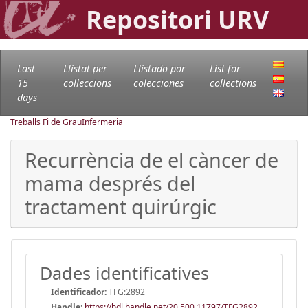
Repositori URV
Last
Llistat per
Llistado por
List for
15
col·leccions
colecciones
collections
days
Treballs Fi de Grau
Infermeria
Recurrència de el càncer de
mama després del
tractament quirúrgic
Dades identificatives
Identificador:
TFG:2892
Handle
:
https://hdl.handle.net/20.500.11797/TFG2892