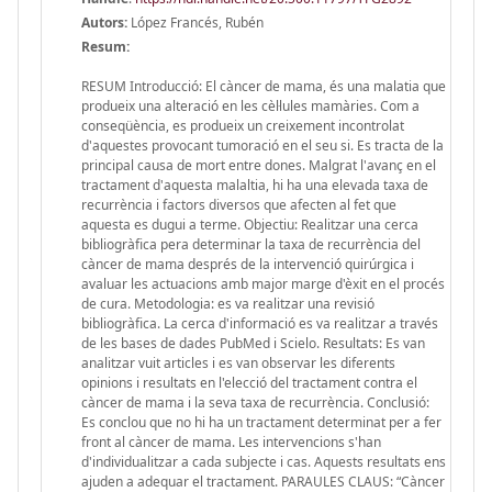
Autors:
López Francés, Rubén
Resum:
RESUM Introducció: El càncer de mama, és una malatia que
produeix una alteració en les cèl·lules mamàries. Com a
conseqüència, es produeix un creixement incontrolat
d'aquestes provocant tumoració en el seu si. Es tracta de la
principal causa de mort entre dones. Malgrat l'avanç en el
tractament d'aquesta malaltia, hi ha una elevada taxa de
recurrència i factors diversos que afecten al fet que
aquesta es dugui a terme. Objectiu: Realitzar una cerca
bibliogràfica pera determinar la taxa de recurrència del
càncer de mama després de la intervenció quirúrgica i
avaluar les actuacions amb major marge d'èxit en el procés
de cura. Metodologia: es va realitzar una revisió
bibliogràfica. La cerca d'informació es va realitzar a través
de les bases de dades PubMed i Scielo. Resultats: Es van
analitzar vuit articles i es van observar les diferents
opinions i resultats en l'elecció del tractament contra el
càncer de mama i la seva taxa de recurrència. Conclusió:
Es conclou que no hi ha un tractament determinat per a fer
front al càncer de mama. Les intervencions s'han
d'individualitzar a cada subjecte i cas. Aquests resultats ens
ajuden a adequar el tractament. PARAULES CLAUS: “Càncer