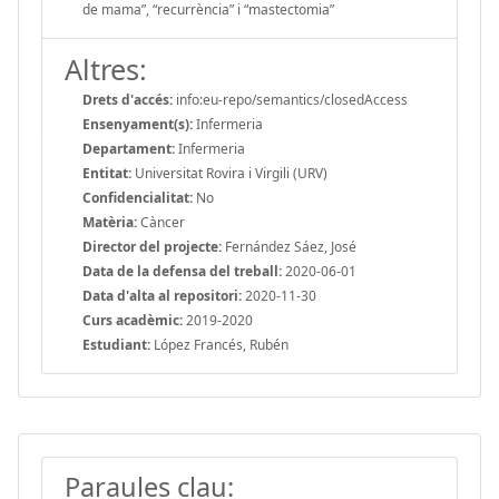
de mama”, “recurrència” i “mastectomia”
Altres:
Drets d'accés:
info:eu-repo/semantics/closedAccess
Ensenyament(s):
Infermeria
Departament:
Infermeria
Entitat:
Universitat Rovira i Virgili (URV)
Confidencialitat:
No
Matèria:
Càncer
Director del projecte:
Fernández Sáez, José
Data de la defensa del treball:
2020-06-01
Data d'alta al repositori:
2020-11-30
Curs acadèmic:
2019-2020
Estudiant:
López Francés, Rubén
Paraules clau: