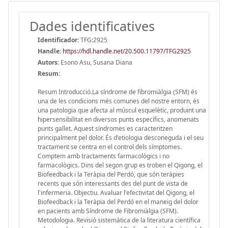
Dades identificatives
Identificador:
TFG:2925
Handle
:
https://hdl.handle.net/20.500.11797/TFG2925
Autors:
Esono Asu, Susana Diana
Resum:
Resum Introducció.La síndrome de fibromiàlgia (SFM) és
una de les condicions més comunes del nostre entorn, és
una patologia que afecta al múscul esquelètic, produint una
hipersensibilitat en diversos punts específics, anomenats
punts gallet. Aquest síndromes es caracteritzen
principalment pel dolor. És d'etiologia desconeguda i el seu
tractament se centra en el control dels símptomes.
Comptem amb tractaments farmacològics i no
farmacològics. Dins del segon grup es troben el Qigong, el
Biofeedback i la Teràpia del Perdó, que són teràpies
recents que són interessants des del punt de vista de
l'infermeria. Objectiu. Avaluar l'efectivitat del Qigong, el
Biofeedback i la Teràpia del Perdó en el maneig del dolor
en pacients amb Síndrome de Fibromiàlgia (SFM).
Metodologia. Revisió sistemàtica de la literatura científica