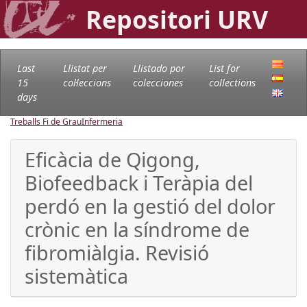
Repositori URV
Last
Llistat per
Llistado por
List for
15
col·leccions
colecciones
collections
days
Treballs Fi de Grau
Infermeria
Eficàcia de Qigong,
Biofeedback i Teràpia del
perdó en la gestió del dolor
crònic en la síndrome de
fibromiàlgia. Revisió
sistemàtica