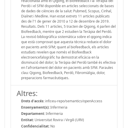
relacionada amb el Qigong, el Biofeedback i la Teràpia del
Perdó i el SFM disponible en articles seleccionats de bases
de dades de ciències de la salut: Pubmed, Scopus, Cinhal,
Dialnet i Medline. Han estat extrets 11 articles publicats
des de l'1 de gener de 2010 a 12 de desembre de 2019.
Resultats. Dels 11 articles, 5 tracten de Qigong, 4 parlen del
Biofeedback, mentre que 2 estudien la Teràpia del Perdó.
La revisió bibliogràfica sistemàtica sobre el qigong indica
que està comprovat que aquesta técnica redueix el dolor
en pacients amb SFM; quant al biofeedback, els articles
estudiats revelen que només el Biofeedback
electroencefalogràfic ha demostrat eficàcia en la
disminució del dolor; la Teràpia del Perdó també és efectiva
en l'afrontament del dolor en pacients amb SFM. Paraules
clau: Qigong, Biofeedback, Perdó, Fibromiàlgia, dolor,
preparacions farmacèutiques.
Altres:
Drets d'accés:
info:eu-repo/semantics/openAccess
Ensenyament(s):
Infermeria
Departament:
Infermeria
Entitat:
Universitat Rovira i Virgili (URV)
Confidencialitat:
No