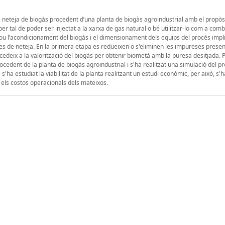
e neteja de biogàs procedent d’una planta de biogàs agroindustrial amb el propòsi
r tal de poder ser injectat a la xarxa de gas natural o bé utilitzar-lo com a comb
clou l’acondicionament del biogàs i el dimensionament dels equips del procés impli
es de neteja. En la primera etapa es redueixen o s'eliminen les impureses presen
cedeix a la valorització del biogàs per obtenir biometà amb la puresa desitjada. P
cedent de la planta de biogàs agroindustrial i s'ha realitzat una simulació del p
'ha estudiat la viabilitat de la planta realitzant un estudi econòmic, per això, s'h
els costos operacionals dels mateixos.