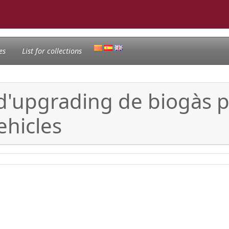
es
List for collections
d'upgrading de biogàs p
ehicles