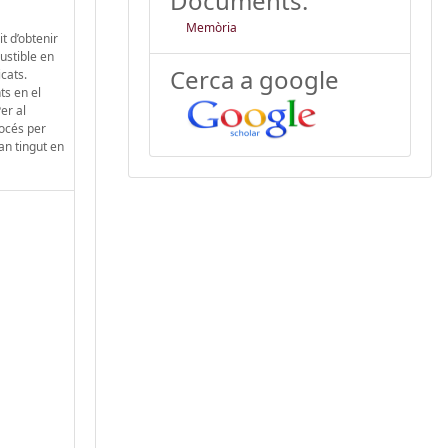
Documents:
Memòria
t d’obtenir
ustible en
Cerca a google
cats.
ts en el
er al
rocés per
an tingut en