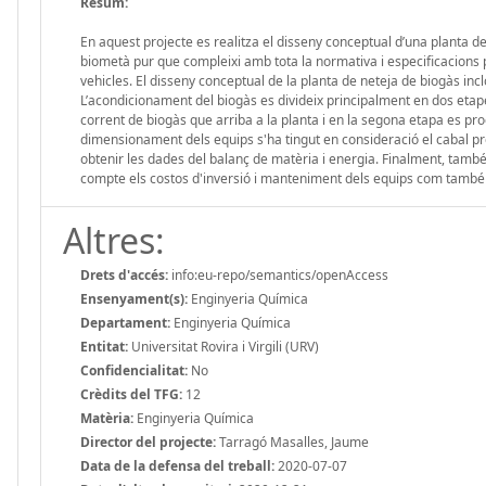
Resum:
En aquest projecte es realitza el disseny conceptual d’una planta d
biometà pur que compleixi amb tota la normativa i especificacions pe
vehicles. El disseny conceptual de la planta de neteja de biogàs in
L’acondicionament del biogàs es divideix principalment en dos etap
corrent de biogàs que arriba a la planta i en la segona etapa es pro
dimensionament dels equips s'ha tingut en consideració el cabal pro
obtenir les dades del balanç de matèria i energia. Finalment, també s
compte els costos d'inversió i manteniment dels equips com també 
Altres:
Drets d'accés:
info:eu-repo/semantics/openAccess
Ensenyament(s):
Enginyeria Química
Departament:
Enginyeria Química
Entitat:
Universitat Rovira i Virgili (URV)
Confidencialitat:
No
Crèdits del TFG:
12
Matèria:
Enginyeria Química
Director del projecte:
Tarragó Masalles, Jaume
Data de la defensa del treball:
2020-07-07