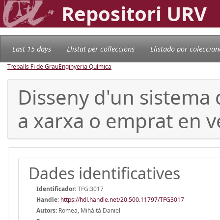
Repositori URV
Last 15 days
Llistat per col·leccions
Llistado por coleccion
Treballs Fi de Grau
Enginyeria Química
Disseny d'un sistema 
a xarxa o emprat en v
Dades identificatives
Identificador:
TFG:3017
Handle
:
https://hdl.handle.net/20.500.11797/TFG3017
Autors:
Romea, Mihàità Daniel