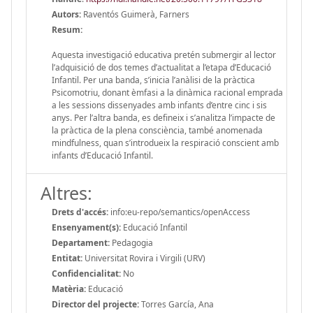
Autors:
Raventós Guimerà, Farners
Resum:
Aquesta investigació educativa pretén submergir al lector
l’adquisició de dos temes d’actualitat a l’etapa d’Educació
Infantil. Per una banda, s’inicia l’anàlisi de la pràctica
Psicomotriu, donant èmfasi a la dinàmica racional emprada
a les sessions dissenyades amb infants d’entre cinc i sis
anys. Per l’altra banda, es defineix i s’analitza l’impacte de
la pràctica de la plena consciència, també anomenada
mindfulness, quan s’introdueix la respiració conscient amb
infants d’Educació Infantil.
Altres:
Drets d'accés:
info:eu-repo/semantics/openAccess
Ensenyament(s):
Educació Infantil
Departament:
Pedagogia
Entitat:
Universitat Rovira i Virgili (URV)
Confidencialitat:
No
Matèria:
Educació
Director del projecte:
Torres García, Ana