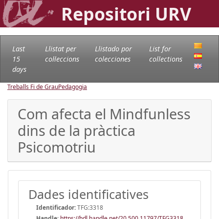
Repositori URV
Last
Llistat per
Llistado por
List for
15
col·leccions
colecciones
collections
days
Treballs Fi de Grau
Pedagogia
Com afecta el Mindfunless
dins de la pràctica
Psicomotriu
Dades identificatives
Identificador:
TFG:3318
Handle
:
https://hdl.handle.net/20.500.11797/TFG3318