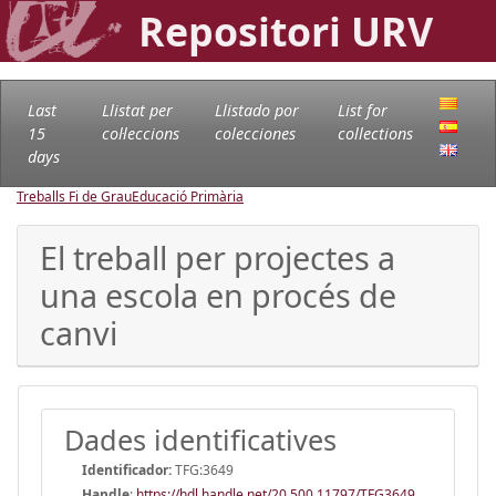
Repositori URV
Last
Llistat per
Llistado por
List for
15
col·leccions
colecciones
collections
days
Treballs Fi de Grau
Educació Primària
El treball per projectes a
una escola en procés de
canvi
Dades identificatives
Identificador:
TFG:3649
Handle
:
https://hdl.handle.net/20.500.11797/TFG3649