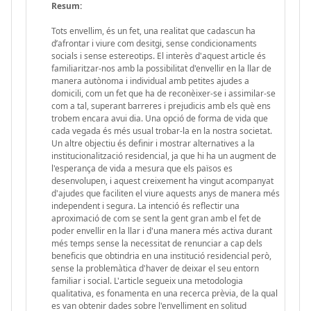
Resum:
Tots envellim, és un fet, una realitat que cadascun ha
d’afrontar i viure com desitgi, sense condicionaments
socials i sense estereotips. El interès d'aquest article és
familiaritzar-nos amb la possibilitat d'envellir en la llar de
manera autònoma i individual amb petites ajudes a
domicili, com un fet que ha de reconèixer-se i assimilar-se
com a tal, superant barreres i prejudicis amb els què ens
trobem encara avui dia. Una opció de forma de vida que
cada vegada és més usual trobar-la en la nostra societat.
Un altre objectiu és definir i mostrar alternatives a la
institucionalització residencial, ja que hi ha un augment de
l'esperança de vida a mesura que els països es
desenvolupen, i aquest creixement ha vingut acompanyat
d'ajudes que faciliten el viure aquests anys de manera més
independent i segura. La intenció és reflectir una
aproximació de com se sent la gent gran amb el fet de
poder envellir en la llar i d'una manera més activa durant
més temps sense la necessitat de renunciar a cap dels
beneficis que obtindria en una institució residencial però,
sense la problemàtica d'haver de deixar el seu entorn
familiar i social. L'article segueix una metodologia
qualitativa, es fonamenta en una recerca prèvia, de la qual
es van obtenir dades sobre l'envelliment en solitud