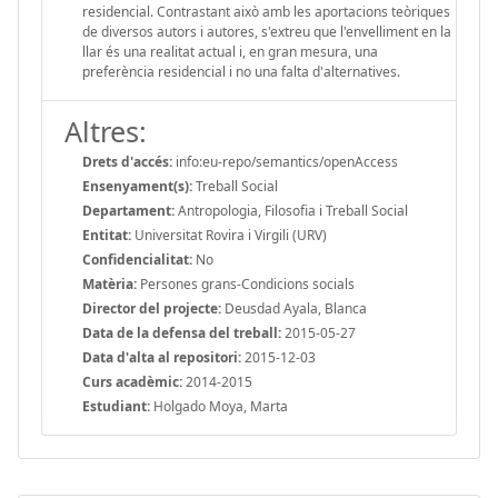
residencial. Contrastant això amb les aportacions teòriques
de diversos autors i autores, s'extreu que l'envelliment en la
llar és una realitat actual i, en gran mesura, una
preferència residencial i no una falta d'alternatives.
Altres:
Drets d'accés:
info:eu-repo/semantics/openAccess
Ensenyament(s):
Treball Social
Departament:
Antropologia, Filosofia i Treball Social
Entitat:
Universitat Rovira i Virgili (URV)
Confidencialitat:
No
Matèria:
Persones grans-Condicions socials
Director del projecte:
Deusdad Ayala, Blanca
Data de la defensa del treball:
2015-05-27
Data d'alta al repositori:
2015-12-03
Curs acadèmic:
2014-2015
Estudiant:
Holgado Moya, Marta