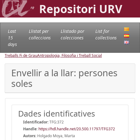
Repositori URV
Last
Llistat per
Llistado por
List for
15
col·leccions
colecciones
collections
days
Treballs Fi de Grau
Antropologia, Filosofia i Treball Social
Envellir a la llar: persones
soles
Dades identificatives
Identificador:
TFG:372
Handle
:
https://hdl.handle.net/20.500.11797/TFG372
Autors:
Holgado Moya, Marta