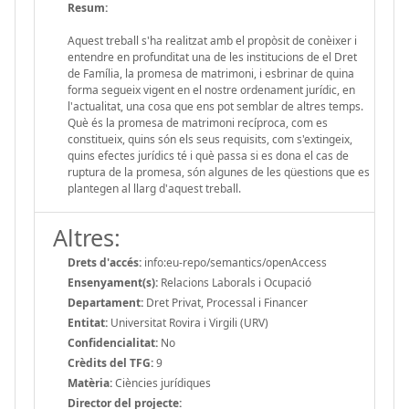
Resum:
Aquest treball s'ha realitzat amb el propòsit de conèixer i
entendre en profunditat una de les institucions de el Dret
de Família, la promesa de matrimoni, i esbrinar de quina
forma segueix vigent en el nostre ordenament jurídic, en
l'actualitat, una cosa que ens pot semblar de altres temps.
Què és la promesa de matrimoni recíproca, com es
constitueix, quins són els seus requisits, com s'extingeix,
quins efectes jurídics té i què passa si es dona el cas de
ruptura de la promesa, són algunes de les qüestions que es
plantegen al llarg d'aquest treball.
Altres:
Drets d'accés:
info:eu-repo/semantics/openAccess
Ensenyament(s):
Relacions Laborals i Ocupació
Departament:
Dret Privat, Processal i Financer
Entitat:
Universitat Rovira i Virgili (URV)
Confidencialitat:
No
Crèdits del TFG:
9
Matèria:
Ciències jurídiques
Director del projecte: