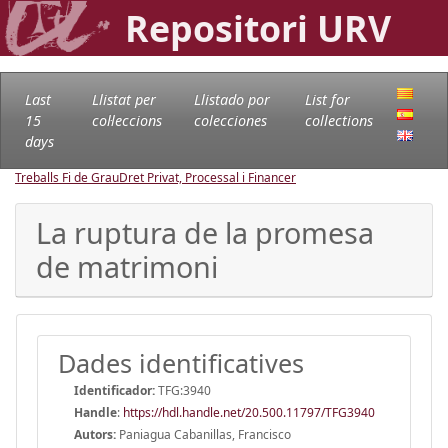
Repositori URV
Last
Llistat per
Llistado por
List for
15
col·leccions
colecciones
collections
days
Treballs Fi de Grau
Dret Privat, Processal i Financer
La ruptura de la promesa
de matrimoni
Dades identificatives
Identificador:
TFG:3940
Handle
:
https://hdl.handle.net/20.500.11797/TFG3940
Autors:
Paniagua Cabanillas, Francisco