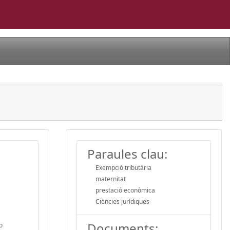
Paraules clau:
Exempció tributària
maternitat
prestació econòmica
Ciències jurídiques
Documents:
o