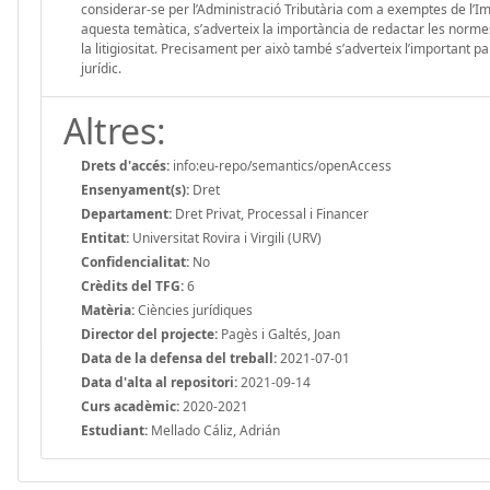
considerar-se per l’Administració Tributària com a exemptes de l’I
aquesta temàtica, s’adverteix la importància de redactar les normes
la litigiositat. Precisament per això també s’adverteix l’important pa
jurídic.
Altres:
Drets d'accés:
info:eu-repo/semantics/openAccess
Ensenyament(s):
Dret
Departament:
Dret Privat, Processal i Financer
Entitat:
Universitat Rovira i Virgili (URV)
Confidencialitat:
No
Crèdits del TFG:
6
Matèria:
Ciències jurídiques
Director del projecte:
Pagès i Galtés, Joan
Data de la defensa del treball:
2021-07-01
Data d'alta al repositori:
2021-09-14
Curs acadèmic:
2020-2021
Estudiant:
Mellado Cáliz, Adrián