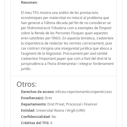
Resumen:
El meu TFG mostra una anàlisi de les prestacions
econòmiques per maternitat en relació al problema que
han generat a l’última dècada pel fet de no considerar-se
per l’Administració Tributària com a exemptes de l’Impost
sobre la Renda de les Persones Físiques quan aquestes
eren satisfetes per l’INSS. En aquesta temàtica, s’adverteix
la importància de redactar les normes correctament, puix
cas contrari s’origina una inseguretat jurídica que aboca a
l’augment de la litigiositat. Precisament per això també
s’adverteix l’important paper que com a font del dret té la
jurisprudència a l’hora d’interpretar i integrar l’ordenament
jurídic.
Otros:
Derechos de acceso:
info:eu-repo/semantics/openAccess
Enseñanza(s):
Dret
Departamento:
Dret Privat, Processal i Financer
Entidad:
Universitat Rovira i Virgili (URV)
Confidencialidad:
No
Créditos del TFG:
6