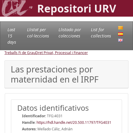
Repositori URV
Last
Llistat per
Llistado por
List for
15
col·leccions
colecciones
collections
days
Treballs Fi de Grau
Dret Privat, Processal i Financer
Las prestaciones por
maternidad en el IRPF
Datos identificativos
Identificador:
TFG:4031
Handle
:
https://hdl.handle.net/20.500.11797/TFG4031
Autores:
Mellado Cáliz, Adrián