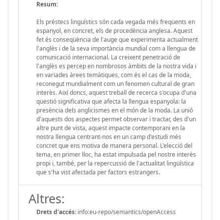
Resum:
Els préstecs lingüístics són cada vegada més freqüents en
espanyol, en concret, els de procedència anglesa. Aquest
fet és conseqüència de l'auge que experimenta actualment
l'anglès i de la seva importància mundial com a llengua de
comunicació internacional. La creixent penetració de
l'anglès es percep en nombrosos àmbits de la nostra vida i
en variades àrees temàtiques, com és el cas de la moda,
reconegut mundialment com un fenomen cultural de gran
interès. Així doncs, aquest treball de recerca s'ocupa d'una
qüestió significativa que afecta la llengua espanyola: la
presència dels anglicismes en el món de la moda. La unió
d'aquests dos aspectes permet observar i tractar, des d'un
altre punt de vista, aquest impacte contemporani en la
nostra llengua centrant-nos en un camp d'estudi més
concret que ens motiva de manera personal. L'elecció del
tema, en primer lloc, ha estat impulsada pel nostre interès
propi i, també, per la repercussió de l'actualitat lingüística
que s'ha vist afectada per factors estrangers.
Altres:
Drets d'accés:
info:eu-repo/semantics/openAccess