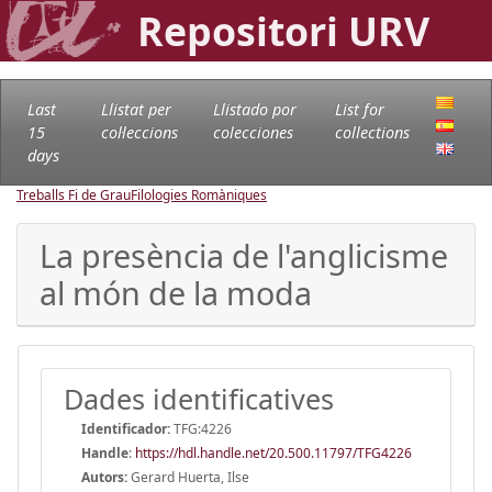
Repositori URV
Last
Llistat per
Llistado por
List for
15
col·leccions
colecciones
collections
days
Treballs Fi de Grau
Filologies Romàniques
La presència de l'anglicisme
al món de la moda
Dades identificatives
Identificador:
TFG:4226
Handle
:
https://hdl.handle.net/20.500.11797/TFG4226
Autors:
Gerard Huerta, Ilse