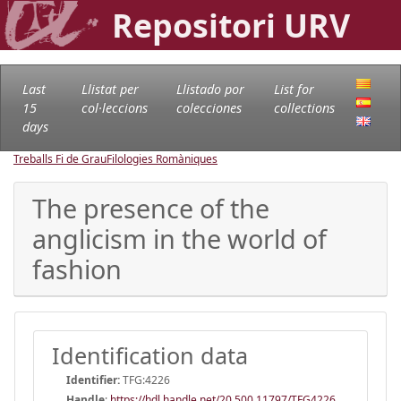
Repositori URV
Last
Llistat per
Llistado por
List for
15
col·leccions
colecciones
collections
days
Treballs Fi de Grau
Filologies Romàniques
The presence of the
anglicism in the world of
fashion
Identification data
Identifier:
TFG:4226
Handle
:
https://hdl.handle.net/20.500.11797/TFG4226