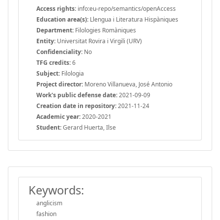
Access rights:
info:eu-repo/semantics/openAccess
Education area(s):
Llengua i Literatura Hispàniques
Department:
Filologies Romàniques
Entity:
Universitat Rovira i Virgili (URV)
Confidenciality:
No
TFG credits:
6
Subject:
Filologia
Project director:
Moreno Villanueva, José Antonio
Work's public defense date:
2021-09-09
Creation date in repository:
2021-11-24
Academic year:
2020-2021
Student:
Gerard Huerta, Ilse
Keywords:
anglicism
fashion