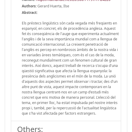
Authors:
Gerard Huerta, Ilse
Abstract:
Els préstecs lingüístics són cada vegada més freqüents en
espanyol, en concret, els de procedència anglesa. Aquest
fet és conseqüència de l'auge que experimenta actualment
l'anglès i de la seva importància mundial com a llengua de
comunicació internacional. La creixent penetració de
l'anglès es percep en nombrosos àmbits de la nostra vida i
en variades àrees temàtiques, com és el cas de la moda,
reconegut mundialment com un fenomen cultural de gran
interès. Així doncs, aquest treball de recerca s'ocupa d'una
qüestió significativa que afecta la llengua espanyola: la
presència dels anglicismes en el món de la moda. La unió
d'aquests dos aspectes permet observar i tractar, des d'un
altre punt de vista, aquest impacte contemporani en la
nostra llengua centrant-nos en un camp d'estudi més
concret que ens motiva de manera personal. L'elecció del
tema, en primer lloc, ha estat impulsada pel nostre interès
propi i, també, per la repercussió de l'actualitat lingüística
que s'ha vist afectada per factors estrangers.
Others: