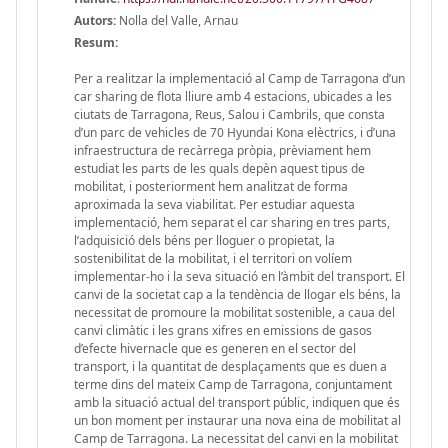
Autors:
Nolla del Valle, Arnau
Resum:
Per a realitzar la implementació al Camp de Tarragona d’un
car sharing de flota lliure amb 4 estacions, ubicades a les
ciutats de Tarragona, Reus, Salou i Cambrils, que consta
d’un parc de vehicles de 70 Hyundai Kona elèctrics, i d’una
infraestructura de recàrrega pròpia, prèviament hem
estudiat les parts de les quals depèn aquest tipus de
mobilitat, i posteriorment hem analitzat de forma
aproximada la seva viabilitat. Per estudiar aquesta
implementació, hem separat el car sharing en tres parts,
l’adquisició dels béns per lloguer o propietat, la
sostenibilitat de la mobilitat, i el territori on volíem
implementar-ho i la seva situació en l’àmbit del transport. El
canvi de la societat cap a la tendència de llogar els béns, la
necessitat de promoure la mobilitat sostenible, a caua del
canvi climàtic i les grans xifres en emissions de gasos
d’efecte hivernacle que es generen en el sector del
transport, i la quantitat de desplaçaments que es duen a
terme dins del mateix Camp de Tarragona, conjuntament
amb la situació actual del transport públic, indiquen que és
un bon moment per instaurar una nova eina de mobilitat al
Camp de Tarragona. La necessitat del canvi en la mobilitat