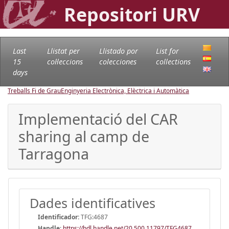
Repositori URV
Last
Llistat per
Llistado por
List for
15
col·leccions
colecciones
collections
days
Treballs Fi de Grau
Enginyeria Electrònica, Elèctrica i Automàtica
Implementació del CAR
sharing al camp de
Tarragona
Dades identificatives
Identificador:
TFG:4687
Handle
:
https://hdl.handle.net/20.500.11797/TFG4687