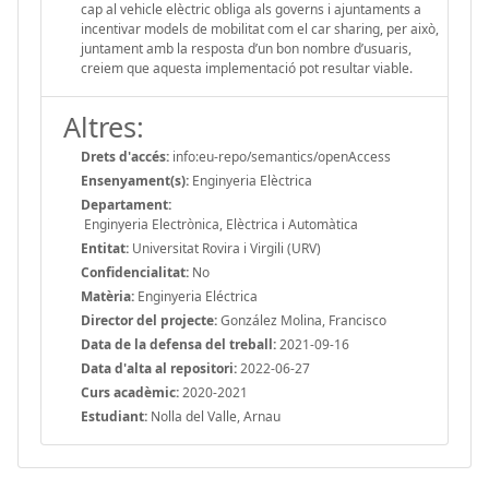
cap al vehicle elèctric obliga als governs i ajuntaments a
incentivar models de mobilitat com el car sharing, per això,
juntament amb la resposta d’un bon nombre d’usuaris,
creiem que aquesta implementació pot resultar viable.
Altres:
Drets d'accés:
info:eu-repo/semantics/openAccess
Ensenyament(s):
Enginyeria Elèctrica
Departament:
Enginyeria Electrònica, Elèctrica i Automàtica
Entitat:
Universitat Rovira i Virgili (URV)
Confidencialitat:
No
Matèria:
Enginyeria Eléctrica
Director del projecte:
González Molina, Francisco
Data de la defensa del treball:
2021-09-16
Data d'alta al repositori:
2022-06-27
Curs acadèmic:
2020-2021
Estudiant:
Nolla del Valle, Arnau