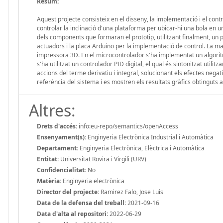
Resum:
Aquest projecte consisteix en el disseny, la implementació i el contr
controlar la inclinació d'una plataforma per ubicar-hi una bola en u
dels components que formaran el prototip, utilitzant finalment, un p
actuadors i la placa Arduino per la implementació de control. La ma
impressora 3D. En el microcontrolador s'ha implementat un algoritme
s'ha utilitzat un controlador PID digital, el qual és sintonitzat utili
accions del terme derivatiu i integral, solucionant els efectes neg
referència del sistema i es mostren els resultats gràfics obtinguts 
Altres:
Drets d'accés:
info:eu-repo/semantics/openAccess
Ensenyament(s):
Enginyeria Electrònica Industrial i Automàtica
Departament:
Enginyeria Electrònica, Elèctrica i Automàtica
Entitat:
Universitat Rovira i Virgili (URV)
Confidencialitat:
No
Matèria:
Enginyeria electrònica
Director del projecte:
Ramirez Falo, Jose Luis
Data de la defensa del treball:
2021-09-16
Data d'alta al repositori:
2022-06-29