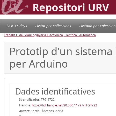
Repositori URV
Last 15 days
Llistat per col·leccions
Llistado por coleccion
Treballs Fi de Grau
Enginyeria Electrònica, Elèctrica i Automàtica
Prototip d'un sistema
per Arduino
Dades identificatives
Identificador:
TFG:4722
Handle
:
https://hdl.handle.net/20.500.11797/TFG4722
Autors:
Sentís Fàbregas, Adrià