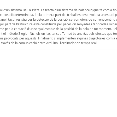
ol d'un sistema Ball & Plate. Es tracta d'un sistema de balanceig que té com a fina
na posició determinada. En la primera part del treball es desenvolupa un estudi pe
anell tàctil resistiu per la detecció de la posició, servomotors de corrent continu
jor part de l'estructura està constituïda per peces dissenyades i fabricades mitj
 per la captació d'un senyal estable de la posició de la bola en tot moment. Pel
tzant el mètode Ziegler-Nichols en llaç tancat. També és analitzat els efectes que te
atius provocats per aquests. Finalment, s'implementen algunes trajectòries com a
a través de la comunicació entre Arduino i l'ordinador en temps real.