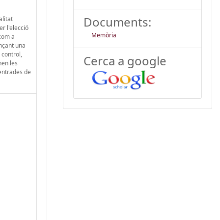
Documents:
litat
r l'elecció
Memòria
 com a
ançant una
 control,
Cerca a google
nen les
 entrades de