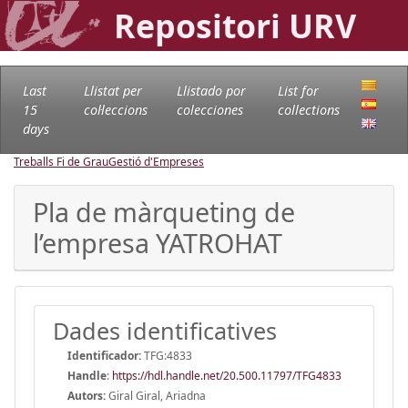
Repositori URV
Last
Llistat per
Llistado por
List for
15
col·leccions
colecciones
collections
days
Treballs Fi de Grau
Gestió d'Empreses
Pla de màrqueting de
l’empresa YATROHAT
Dades identificatives
Identificador:
TFG:4833
Handle
:
https://hdl.handle.net/20.500.11797/TFG4833
Autors:
Giral Giral, Ariadna