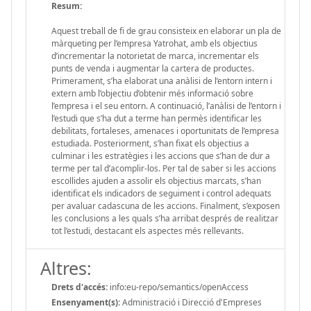
Resum:
Aquest treball de fi de grau consisteix en elaborar un pla de
màrqueting per l’empresa Yatrohat, amb els objectius
d’incrementar la notorietat de marca, incrementar els
punts de venda i augmentar la cartera de productes.
Primerament, s’ha elaborat una anàlisi de l’entorn intern i
extern amb l’objectiu d’obtenir més informació sobre
l’empresa i el seu entorn. A continuació, l’anàlisi de l’entorn i
l’estudi que s’ha dut a terme han permès identificar les
debilitats, fortaleses, amenaces i oportunitats de l’empresa
estudiada. Posteriorment, s’han fixat els objectius a
culminar i les estratègies i les accions que s’han de dur a
terme per tal d’acomplir-los. Per tal de saber si les accions
escollides ajuden a assolir els objectius marcats, s’han
identificat els indicadors de seguiment i control adequats
per avaluar cadascuna de les accions. Finalment, s’exposen
les conclusions a les quals s’ha arribat després de realitzar
tot l’estudi, destacant els aspectes més rellevants.
Altres:
Drets d'accés:
info:eu-repo/semantics/openAccess
Ensenyament(s):
Administració i Direcció d'Empreses