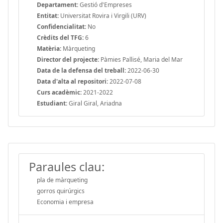
Departament:
Gestió d'Empreses
Entitat:
Universitat Rovira i Virgili (URV)
Confidencialitat:
No
Crèdits del TFG:
6
Matèria:
Màrqueting
Director del projecte:
Pàmies Pallisé, Maria del Mar
Data de la defensa del treball:
2022-06-30
Data d'alta al repositori:
2022-07-08
Curs acadèmic:
2021-2022
Estudiant:
Giral Giral, Ariadna
Paraules clau:
pla de màrqueting
gorros quirúrgics
Economia i empresa