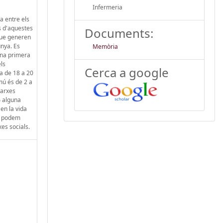
Infermeria
a entre els
s d'aquestes
Documents:
 que generen
unya. Es
Memòria
 una primera
ls
Cerca a google
na de 18 a 20
mú és de 2 a
xarxes
% alguna
en la vida
i, podem
es socials.