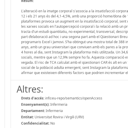
Resum:
L'alteració en la imatge corporal s'associa a la insatisfacció corpo
12 i els 21 anys és del 4,1-4,5%, amb una proporció home/dona de 1
plataformes provoca un augment en la insatisfacció corporal, sent u
les xarxes socials en l'autopercepció corporal i la relació amb un 
tracta d'un estudi quantitatiu, no experimental, transversal, descri
part d’elaboració ad hoc i una segona part amb el Qüestionari Breu
programaris Excel i Jamovi. S’ha obtingut una mostra total de 388 ind
anys, amb un grau universitari que conviuen amb els pares a la pro
4 hores al dia, sent Instagram la plataforma més utilitzada. Un 
socials, mentre que un 12,9% sempre ho fa. Aquesta comparació es 
vegada. El risc de TCA calculat amb el qüestionari CAR és alt en un
social de la població adulta emergent, sent Instagram la plataforma 
afirmar que existeixen diferents factors que podrien incrementar el 
Altres:
Drets d'accés:
info:eu-repo/semantics/openAccess
Ensenyament(s):
Infermeria
Departament:
Infermeria
Entitat:
Universitat Rovira i Virgili (URV)
Confidencialitat:
No