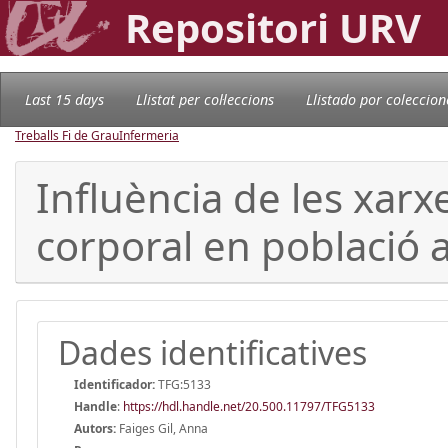
Repositori URV
Last 15 days
Llistat per col·leccions
Llistado por coleccion
Treballs Fi de Grau
Infermeria
Influència de les xarx
corporal en població
Dades identificatives
Identificador:
TFG:5133
Handle
:
https://hdl.handle.net/20.500.11797/TFG5133
Autors:
Faiges Gil, Anna