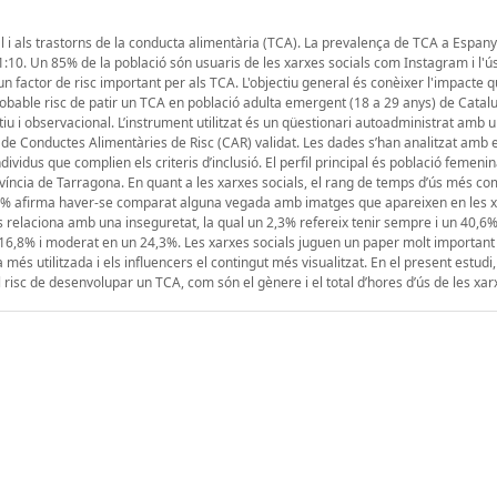
ral i als trastorns de la conducta alimentària (TCA). La prevalença de TCA a Espany
:10. Un 85% de la població són usuaris de les xarxes socials com Instagram i l'ú
n factor de risc important per als TCA. L'objectiu general és conèixer l'impacte
probable risc de patir un TCA en població adulta emergent (18 a 29 anys) de Catal
ptiu i observacional. L’instrument utilitzat és un qüestionari autoadministrat amb
 de Conductes Alimentàries de Risc (CAR) validat. Les dades s’han analitzat amb e
ividus que complien els criteris d’inclusió. El perfil principal és població femeni
víncia de Tarragona. En quant a les xarxes socials, el rang de temps d’ús més co
34,6% afirma haver-se comparat alguna vegada amb imatges que apareixen en les 
relaciona amb una inseguretat, la qual un 2,3% refereix tenir sempre i un 40,6
 16,8% i moderat en un 24,3%. Les xarxes socials juguen un paper molt important 
més utilitzada i els influencers el contingut més visualitzat. En el present estud
risc de desenvolupar un TCA, com són el gènere i el total d’hores d’ús de les xarx