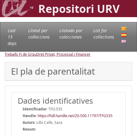
Repositori URV
Last
Llistat per
Llistado por
List for
15
col·leccions
colecciones
collections
days
Treballs Fi de Grau
Dret Privat, Processal i Financer
El pla de parentalitat
Dades identificatives
Identificador:
TFG:535
Handle
:
https://hdl.handle.net/20.500.11797/TFG535
Autors:
Lillo Calle, Sara
Resum: