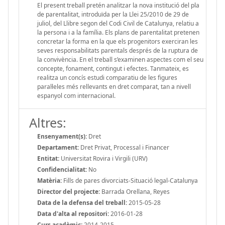
El present treball pretén analitzar la nova institució del pla
de parentalitat, introduïda per la Llei 25/2010 de 29 de
juliol, del Llibre segon del Codi Civil de Catalunya, relatiu a
la persona i a la família. Els plans de parentalitat pretenen
concretar la forma en la que els progenitors exerciran les
seves responsabilitats parentals després de la ruptura de
la convivència. En el treball s’examinen aspectes com el seu
concepte, fonament, contingut i efectes. Tanmateix, es
realitza un concís estudi comparatiu de les figures
paral·leles més rellevants en dret comparat, tan a nivell
espanyol com internacional.
Altres:
Ensenyament(s):
Dret
Departament:
Dret Privat, Processal i Financer
Entitat:
Universitat Rovira i Virgili (URV)
Confidencialitat:
No
Matèria:
Fills de pares divorciats-Situació legal-Catalunya
Director del projecte:
Barrada Orellana, Reyes
Data de la defensa del treball:
2015-05-28
Data d'alta al repositori:
2016-01-28
Curs acadèmic:
2014-2015