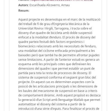
Autors:
Escarihuela Alcoverro, Arnau
Resum:
Aquest projecte es desenvolupa en el marc de la realització
del treball de fi de grau d’Enginyeria Mecànica de la
Universitat Rovira i Virgili, Tarragona, i tracta sobre el
disseny d’un quadre de bicicleta amb doble suspensió
enfocat a la modalitat d’enduro. El procés de disseny del
quadre parteix l’estudi dels factors ergonòmics i
biomecànics relacionats amb les necessitats de l’enduro,
una modalitat del ciclisme enfocada principalment a les
baixades però que també ha de permetre afrontar pujades
sense limitacions. A partir de l’anterior estudi es genera un
esquema amb les principals cotes que defineixen les
dimensions del quadre i que permet establir un punt de
partida para tota la resta de processos de disseny. El
sistema de suspensió conforma el següent gran bloc del
projecte. En aquest cas es determinen aspectes com la
posició de les articulacions principals o les dimensions de
les baules del mecanisme de suspensió en base a criteris
de comportament dinàmic. Amb aquest propòsit es destaca
la generació d’un Script amb llenguatge Matlab que permet
automatitzar el disseny del sistema a partir de la
introducció d’una sèrie d’inputs. Para finalitzar el procés de