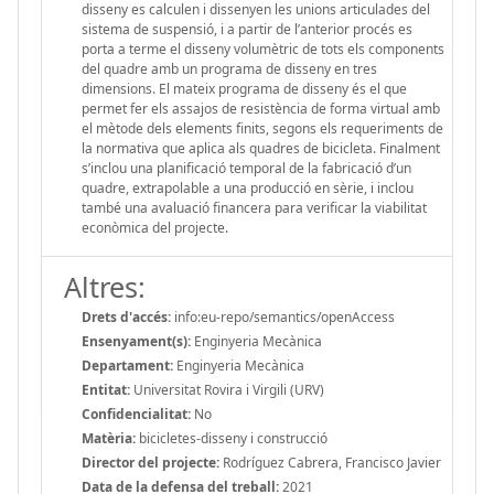
disseny es calculen i dissenyen les unions articulades del
sistema de suspensió, i a partir de l’anterior procés es
porta a terme el disseny volumètric de tots els components
del quadre amb un programa de disseny en tres
dimensions. El mateix programa de disseny és el que
permet fer els assajos de resistència de forma virtual amb
el mètode dels elements finits, segons els requeriments de
la normativa que aplica als quadres de bicicleta. Finalment
s’inclou una planificació temporal de la fabricació d’un
quadre, extrapolable a una producció en sèrie, i inclou
també una avaluació financera para verificar la viabilitat
econòmica del projecte.
Altres:
Drets d'accés:
info:eu-repo/semantics/openAccess
Ensenyament(s):
Enginyeria Mecànica
Departament:
Enginyeria Mecànica
Entitat:
Universitat Rovira i Virgili (URV)
Confidencialitat:
No
Matèria:
bicicletes-disseny i construcció
Director del projecte:
Rodríguez Cabrera, Francisco Javier
Data de la defensa del treball:
2021