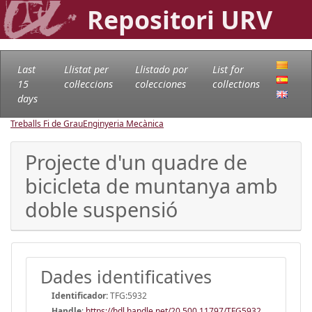
Repositori URV
Last
Llistat per
Llistado por
List for
15
col·leccions
colecciones
collections
days
Treballs Fi de Grau
Enginyeria Mecànica
Projecte d'un quadre de
bicicleta de muntanya amb
doble suspensió
Dades identificatives
Identificador:
TFG:5932
Handle
:
https://hdl.handle.net/20.500.11797/TFG5932