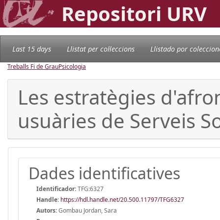
Repositori URV
Last 15 days
Llistat per col·leccions
Llistado por coleccion
Treballs Fi de Grau
Psicologia
Les estratègies d'afro
usuàries de Serveis So
Dades identificatives
Identificador:
TFG:6327
Handle
:
https://hdl.handle.net/20.500.11797/TFG6327
Autors:
Gombau Jordan, Sara