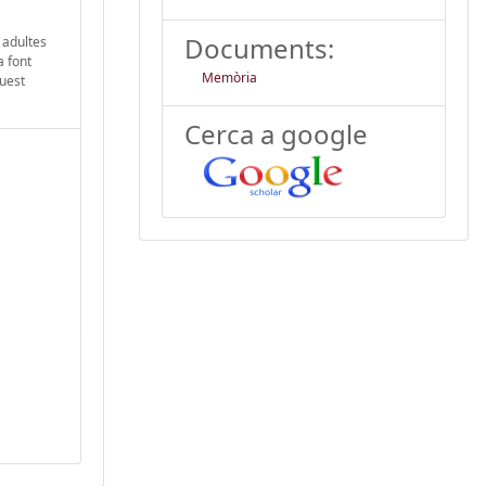
Documents:
 adultes
a font
Memòria
quest
Cerca a google