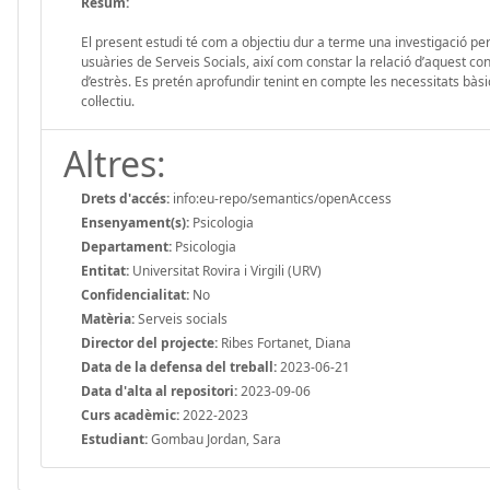
Resum:
El present estudi té com a objectiu dur a terme una investigació pe
usuàries de Serveis Socials, així com constar la relació d’aquest 
d’estrès. Es pretén aprofundir tenint en compte les necessitats bàsi
col·lectiu.
Altres:
Drets d'accés:
info:eu-repo/semantics/openAccess
Ensenyament(s):
Psicologia
Departament:
Psicologia
Entitat:
Universitat Rovira i Virgili (URV)
Confidencialitat:
No
Matèria:
Serveis socials
Director del projecte:
Ribes Fortanet, Diana
Data de la defensa del treball:
2023-06-21
Data d'alta al repositori:
2023-09-06
Curs acadèmic:
2022-2023
Estudiant:
Gombau Jordan, Sara