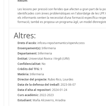
Resum:
Les lesions per pressió son ferides que afecten a gran part de la p
identificades com àrees problemàtiques en l'abordatge de les LPP. 
els informants senten la necessitat d’una formació específica respect
formació, també es proposa un programa àgil, un model d’enregistra
Altres:
Drets d'accés:
info:eu-repo/semantics/openAccess
Ensenyament(s):
Infermeria
Departament:
Infermeria
Entitat:
Universitat Rovira i Virgili (URV)
Confidencialitat:
No
Crèdits del TFG:
9
Matèria:
Infermeria
Director del projecte:
Rubio Rico, Lourdes
Data de la defensa del treball:
2023-06-07
Data d'alta al repositori:
2024-01-24
Curs acadèmic:
2022-2023
Estudiant:
Maña Alcoverro, Ariadna