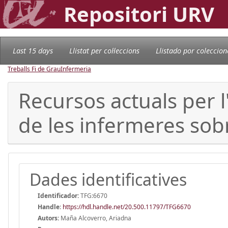
Repositori URV
Last 15 days
Llistat per col·leccions
Llistado por coleccion
Treballs Fi de Grau
Infermeria
Recursos actuals per l
de les infermeres sobr
Dades identificatives
Identificador:
TFG:6670
Handle
:
https://hdl.handle.net/20.500.11797/TFG6670
Autors:
Maña Alcoverro, Ariadna