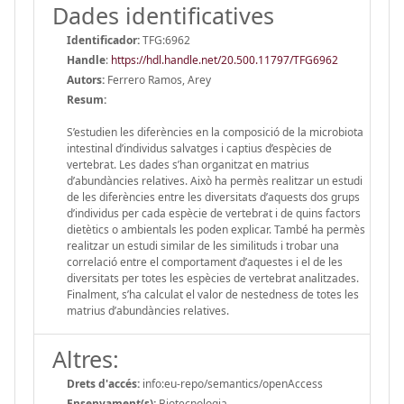
Dades identificatives
Identificador:
TFG:6962
Handle
:
https://hdl.handle.net/20.500.11797/TFG6962
Autors:
Ferrero Ramos, Arey
Resum:
S’estudien les diferències en la composició de la microbiota
intestinal d’individus salvatges i captius d’espècies de
vertebrat. Les dades s’han organitzat en matrius
d’abundàncies relatives. Això ha permès realitzar un estudi
de les diferències entre les diversitats d’aquests dos grups
d’individus per cada espècie de vertebrat i de quins factors
dietètics o ambientals les poden explicar. També ha permès
realitzar un estudi similar de les similituds i trobar una
correlació entre el comportament d’aquestes i el de les
diversitats per totes les espècies de vertebrat analitzades.
Finalment, s’ha calculat el valor de nestedness de totes les
matrius d’abundàncies relatives.
Altres:
Drets d'accés:
info:eu-repo/semantics/openAccess
Ensenyament(s):
Biotecnologia