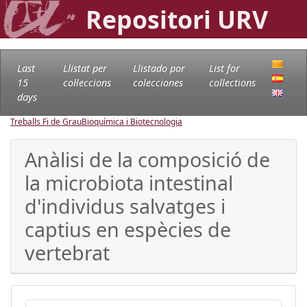
Repositori URV
Last
Llistat per
Llistado por
List for
15
col·leccions
colecciones
collections
days
Treballs Fi de Grau
Bioquímica i Biotecnologia
Anàlisi de la composició de
la microbiota intestinal
d'individus salvatges i
captius en espècies de
vertebrat