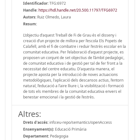
Identificador:
TFG:6972
Handle
:
https://hdl.handle.net/20.500.11797/TFG6972
Autors:
Ruiz Olmedo, Laura
Resum:
L’objectiu d’aquest Treball de Fi de Grau és el disseny i
creació d’un projecte de millora per l’escola Els Popets de
Calafell, amb el fi de combatre i reduir l’estrès escolar en la
comunitat educativa. Per l’elaboració d’aquest projecte, es
proposen un conjunt de set objectius de l’àmbit pedagògic,
de comunitat educativa i de gestió per tal de fer front a la
necessitat del centre educatiu. D’aquesta manera, el
projecte aposta per la introducció de noves actuacions
metodològiques, l’aplicació dels descansos actius, l’entorn
natural, l’educació a l’aire lliure i, la visibilització i formació
de tots els membres de la comunitat educativa envers el
benestar emocional i la gestió de l’estrès.
Altres:
Drets d'accés:
info:eu-repo/semantics/openAccess
Ensenyament(s):
Educació Primària
Departament:
Pedagogia