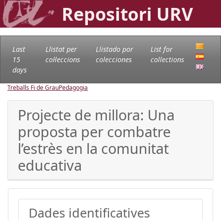
Repositori URV
Last
Llistat per
Llistado por
List for
15
col·leccions
colecciones
collections
days
Treballs Fi de Grau
Pedagogia
Projecte de millora: Una
proposta per combatre
l’estrès en la comunitat
educativa
Dades identificatives