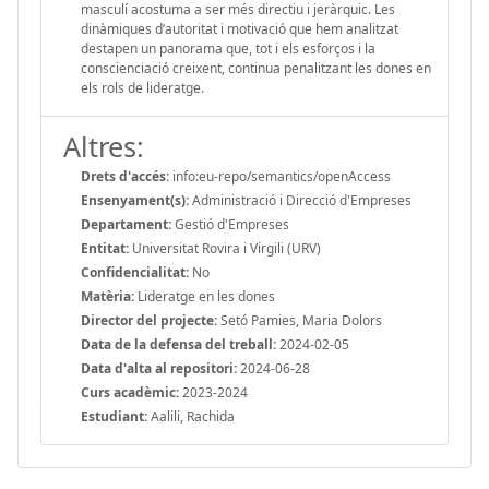
masculí acostuma a ser més directiu i jeràrquic. Les
dinàmiques d’autoritat i motivació que hem analitzat
destapen un panorama que, tot i els esforços i la
conscienciació creixent, continua penalitzant les dones en
els rols de lideratge.
Altres:
Drets d'accés:
info:eu-repo/semantics/openAccess
Ensenyament(s):
Administració i Direcció d'Empreses
Departament:
Gestió d'Empreses
Entitat:
Universitat Rovira i Virgili (URV)
Confidencialitat:
No
Matèria:
Lideratge en les dones
Director del projecte:
Setó Pamies, Maria Dolors
Data de la defensa del treball:
2024-02-05
Data d'alta al repositori:
2024-06-28
Curs acadèmic:
2023-2024
Estudiant:
Aalili, Rachida