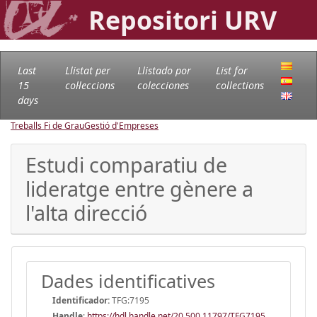
Repositori URV
Last
Llistat per
Llistado por
List for
15
col·leccions
colecciones
collections
days
Treballs Fi de Grau
Gestió d'Empreses
Estudi comparatiu de
lideratge entre gènere a
l'alta direcció
Dades identificatives
Identificador:
TFG:7195
Handle
:
https://hdl.handle.net/20.500.11797/TFG7195