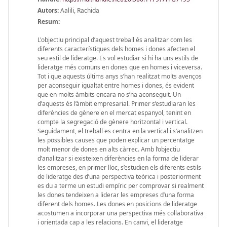
Autors:
Aalili, Rachida
Resum:
L'objectiu principal d’aquest treball és analitzar com les
diferents característiques dels homes i dones afecten el
seu estil de lideratge. Es vol estudiar si hi ha uns estils de
lideratge més comuns en dones que en homes i viceversa.
Tot i que aquests últims anys s’han realitzat molts avenços
per aconseguir igualtat entre homes i dones, és evident
que en molts àmbits encara no s’ha aconseguit. Un
d’aquests és l’àmbit empresarial. Primer s’estudiaran les
diferències de gènere en el mercat espanyol, tenint en
compte la segregació de gènere horitzontal i vertical.
Seguidament, el treball es centra en la vertical i s’analitzen
les possibles causes que poden explicar un percentatge
molt menor de dones en alts càrrec. Amb l’objectiu
d’analitzar si existeixen diferències en la forma de liderar
les empreses, en primer lloc, s’estudien els diferents estils
de lideratge des d’una perspectiva teòrica i posteriorment
es du a terme un estudi empíric per comprovar si realment
les dones tendeixen a liderar les empreses d’una forma
diferent dels homes. Les dones en posicions de lideratge
acostumen a incorporar una perspectiva més col·laborativa
i orientada cap a les relacions. En canvi, el lideratge