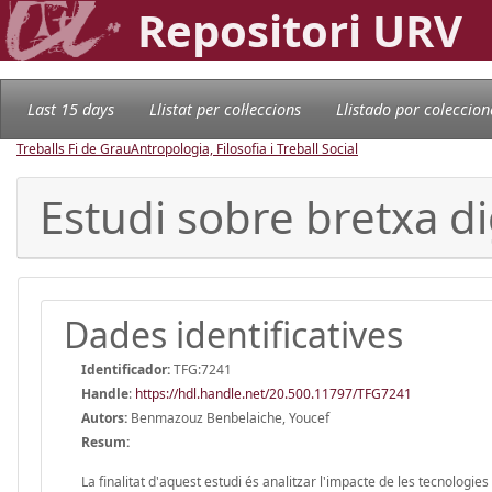
Repositori URV
Last 15 days
Llistat per col·leccions
Llistado por coleccion
Treballs Fi de Grau
Antropologia, Filosofia i Treball Social
Estudi sobre bretxa di
Dades identificatives
Identificador:
TFG:7241
Handle
:
https://hdl.handle.net/20.500.11797/TFG7241
Autors:
Benmazouz Benbelaiche, Youcef
Resum:
La finalitat d'aquest estudi és analitzar l'impacte de les tecnologi