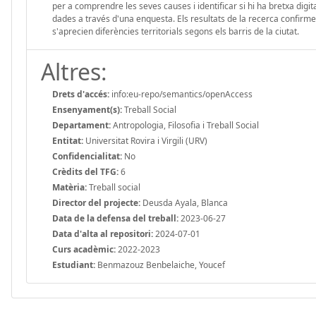
per a comprendre les seves causes i identificar si hi ha bretxa digit
dades a través d'una enquesta. Els resultats de la recerca confirmen
s'aprecien diferències territorials segons els barris de la ciutat.
Altres:
Drets d'accés:
info:eu-repo/semantics/openAccess
Ensenyament(s):
Treball Social
Departament:
Antropologia, Filosofia i Treball Social
Entitat:
Universitat Rovira i Virgili (URV)
Confidencialitat:
No
Crèdits del TFG:
6
Matèria:
Treball social
Director del projecte:
Deusda Ayala, Blanca
Data de la defensa del treball:
2023-06-27
Data d'alta al repositori:
2024-07-01
Curs acadèmic:
2022-2023
Estudiant:
Benmazouz Benbelaiche, Youcef