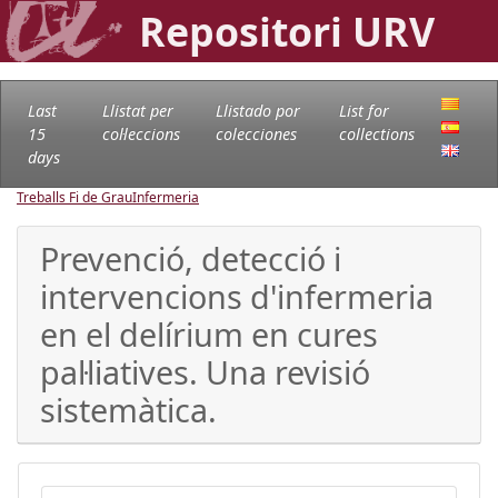
Repositori URV
Last
Llistat per
Llistado por
List for
15
col·leccions
colecciones
collections
days
Treballs Fi de Grau
Infermeria
Prevenció, detecció i
intervencions d'infermeria
en el delírium en cures
pal·liatives. Una revisió
sistemàtica.