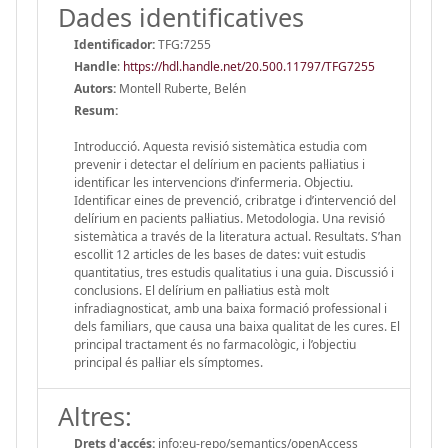
Dades identificatives
Identificador:
TFG:7255
Handle
:
https://hdl.handle.net/20.500.11797/TFG7255
Autors:
Montell Ruberte, Belén
Resum:
Introducció. Aquesta revisió sistemàtica estudia com
prevenir i detectar el delírium en pacients pal·liatius i
identificar les intervencions d’infermeria. Objectiu.
Identificar eines de prevenció, cribratge i d’intervenció del
delírium en pacients pal·liatius. Metodologia. Una revisió
sistemàtica a través de la literatura actual. Resultats. S’han
escollit 12 articles de les bases de dates: vuit estudis
quantitatius, tres estudis qualitatius i una guia. Discussió i
conclusions. El delírium en pal·liatius està molt
infradiagnosticat, amb una baixa formació professional i
dels familiars, que causa una baixa qualitat de les cures. El
principal tractament és no farmacològic, i l’objectiu
principal és pal·liar els símptomes.
Altres:
Drets d'accés:
info:eu-repo/semantics/openAccess