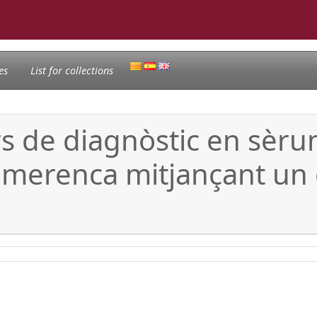
es
List for collections
s de diagnòstic en sèr
primerenca mitjançant u