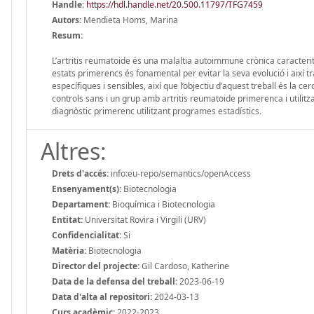
Handle
:
https://hdl.handle.net/20.500.11797/TFG7459
Autors:
Mendieta Homs, Marina
Resum:
L’artritis reumatoide és una malaltia autoimmune crònica caracteritz
estats primerencs és fonamental per evitar la seva evolució i així 
específiques i sensibles, així que l’objectiu d’aquest treball és l
controls sans i un grup amb artritis reumatoide primerenca i utilit
diagnòstic primerenc utilitzant programes estadístics.
Altres:
Drets d'accés:
info:eu-repo/semantics/openAccess
Ensenyament(s):
Biotecnologia
Departament:
Bioquímica i Biotecnologia
Entitat:
Universitat Rovira i Virgili (URV)
Confidencialitat:
Si
Matèria:
Biotecnologia
Director del projecte:
Gil Cardoso, Katherine
Data de la defensa del treball:
2023-06-19
Data d'alta al repositori:
2024-03-13
Curs acadèmic:
2022-2023