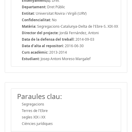
Ensenyament(s):
Dret
Departament:
Dret Públic
Entitat:
Universitat Rovira i Virgili (URV)
Confidencialitat:
No
Matèria:
Segregacions-Catalunya-Delta de l'Ebre-S. XIX-XX
Director del projecte:
Jordà Fernández, Antoni
Data de la defensa del treball:
2014-09-03
Data d'alta al repositori:
2016-06-30
Curs acadèmic:
2013-2014
Estudiant:
Josep Antoni Moreso Margalef
Paraules clau:
Segregacions
Terres de l'Ebre
segles XIX i XX
Ciències jurídiques