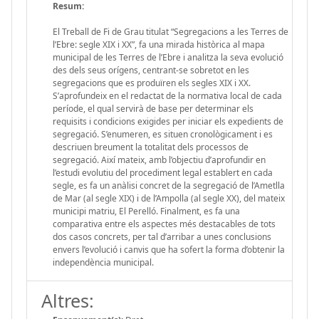
Resum:
El Treball de Fi de Grau titulat “Segregacions a les Terres de
l’Ebre: segle XIX i XX”, fa una mirada històrica al mapa
municipal de les Terres de l’Ebre i analitza la seva evolució
des dels seus orígens, centrant-se sobretot en les
segregacions que es produïren els segles XIX i XX.
S’aprofundeix en el redactat de la normativa local de cada
període, el qual servirà de base per determinar els
requisits i condicions exigides per iniciar els expedients de
segregació. S’enumeren, es situen cronològicament i es
descriuen breument la totalitat dels processos de
segregació. Així mateix, amb l’objectiu d’aprofundir en
l’estudi evolutiu del procediment legal establert en cada
segle, es fa un anàlisi concret de la segregació de l’Ametlla
de Mar (al segle XIX) i de l’Ampolla (al segle XX), del mateix
municipi matriu, El Perelló. Finalment, es fa una
comparativa entre els aspectes més destacables de tots
dos casos concrets, per tal d’arribar a unes conclusions
envers l’evolució i canvis que ha sofert la forma d’obtenir la
independència municipal.
Altres: