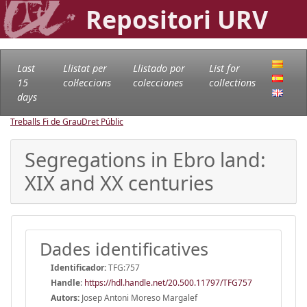
Repositori URV
Last
Llistat per
Llistado por
List for
15
col·leccions
colecciones
collections
days
Treballs Fi de Grau
Dret Públic
Segregations in Ebro land:
XIX and XX centuries
Dades identificatives
Identificador:
TFG:757
Handle
:
https://hdl.handle.net/20.500.11797/TFG757
Autors:
Josep Antoni Moreso Margalef