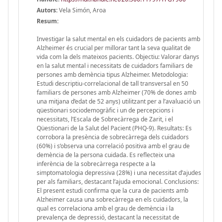
Autors:
Vela Simón, Aroa
Resum:
Investigar la salut mental en els cuidadors de pacients amb
Alzheimer és crucial per millorar tant la seva qualitat de
vida com la dels mateixos pacients. Objectiu: Valorar danys
en la salut mental i necessitats de cuidadors familiars de
persones amb demència tipus Alzheimer. Metodologia:
Estudi descriptiu-correlacional de tall transversal en 50
familiars de persones amb Alzheimer (70% de dones amb
una mitjana d’edat de 52 anys) utilitzant per a l’avaluació un
qüestionari sociodemogràfic i un de percepcions i
necessitats, l’Escala de Sobrecàrrega de Zarit, i el
Qüestionari de la Salut del Pacient (PHQ-9). Resultats: Es
corrobora la presència de sobrecàrrega dels cuidadors
(60%) i s’observa una correlació positiva amb el grau de
demència de la persona cuidada. Es reflecteix una
inferència de la sobrecàrrega respecte a la
simptomatologia depressiva (28%) i una necessitat d’ajudes
per als familiars, destacant l’ajuda emocional. Conclusions:
El present estudi confirma que la cura de pacients amb
Alzheimer causa una sobrecàrrega en els cuidadors, la
qual es correlaciona amb el grau de demència i la
prevalença de depressió, destacant la necessitat de