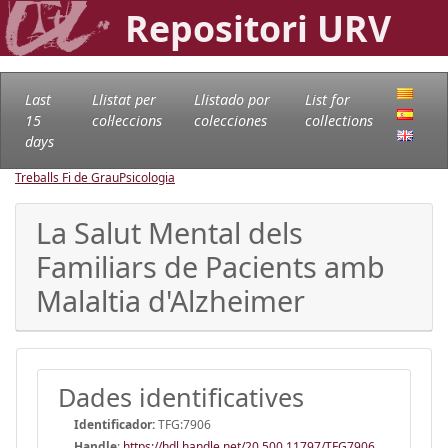
Repositori URV
Last
Llistat per
Llistado por
List for
15
col·leccions
colecciones
collections
days
Treballs Fi de Grau
Psicologia
La Salut Mental dels
Familiars de Pacients amb
Malaltia d'Alzheimer
Dades identificatives
Identificador:
TFG:7906
Handle
:
https://hdl.handle.net/20.500.11797/TFG7906