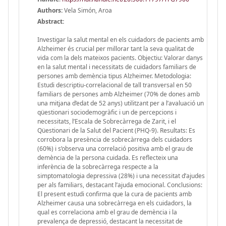
Authors:
Vela Simón, Aroa
Abstract:
Investigar la salut mental en els cuidadors de pacients amb
Alzheimer és crucial per millorar tant la seva qualitat de
vida com la dels mateixos pacients. Objectiu: Valorar danys
en la salut mental i necessitats de cuidadors familiars de
persones amb demència tipus Alzheimer. Metodologia:
Estudi descriptiu-correlacional de tall transversal en 50
familiars de persones amb Alzheimer (70% de dones amb
una mitjana d’edat de 52 anys) utilitzant per a l’avaluació un
qüestionari sociodemogràfic i un de percepcions i
necessitats, l’Escala de Sobrecàrrega de Zarit, i el
Qüestionari de la Salut del Pacient (PHQ-9). Resultats: Es
corrobora la presència de sobrecàrrega dels cuidadors
(60%) i s’observa una correlació positiva amb el grau de
demència de la persona cuidada. Es reflecteix una
inferència de la sobrecàrrega respecte a la
simptomatologia depressiva (28%) i una necessitat d’ajudes
per als familiars, destacant l’ajuda emocional. Conclusions:
El present estudi confirma que la cura de pacients amb
Alzheimer causa una sobrecàrrega en els cuidadors, la
qual es correlaciona amb el grau de demència i la
prevalença de depressió, destacant la necessitat de