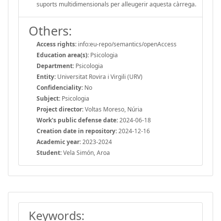
suports multidimensionals per alleugerir aquesta càrrega.
Others:
Access rights:
info:eu-repo/semantics/openAccess
Education area(s):
Psicologia
Department:
Psicologia
Entity:
Universitat Rovira i Virgili (URV)
Confidenciality:
No
Subject:
Psicologia
Project director:
Voltas Moreso, Núria
Work's public defense date:
2024-06-18
Creation date in repository:
2024-12-16
Academic year:
2023-2024
Student:
Vela Simón, Aroa
Keywords: