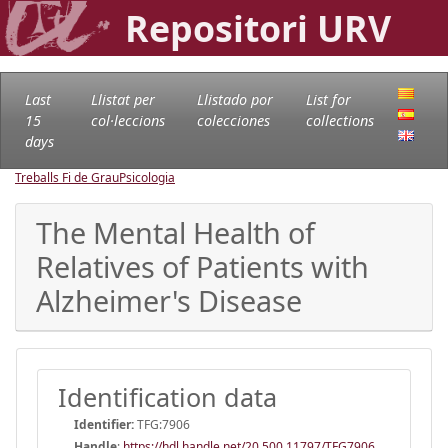
Repositori URV
Last
Llistat per
Llistado por
List for
15
col·leccions
colecciones
collections
days
Treballs Fi de Grau
Psicologia
The Mental Health of
Relatives of Patients with
Alzheimer's Disease
Identification data
Identifier:
TFG:7906
Handle
:
https://hdl.handle.net/20.500.11797/TFG7906