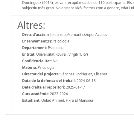
Domínguez (2014), es van recopilar dades de 110 participants. Els 
subjectiu més gran. No obstant això, factors com a gènere, edat i n
Altres:
Drets d'accés:
info:eu-repo/semantics/openAccess
Ensenyament(s):
Psicologia
Departament:
Psicologia
Entitat:
Universitat Rovira i Virgili (URV)
Confidencialitat:
No
Matèria:
Psicologia
Director del projecte:
Sánchez Rodríguez, Elisabet
Data de la defensa del treball:
2024-06-18
Data d'alta al repositori:
2025-01-17
Curs acadèmic:
2023-2024
Estudiant:
Oulad Ahmed, Fikra El Mansouri