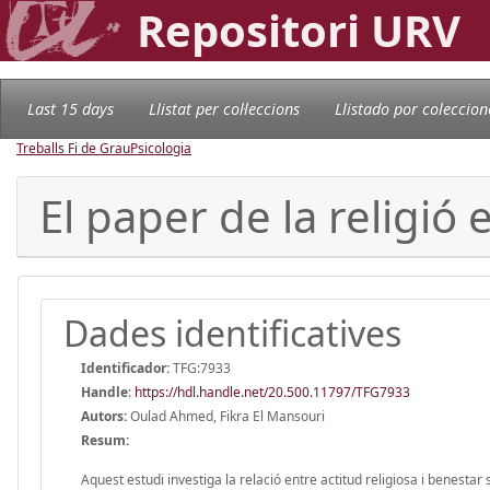
Repositori URV
Last 15 days
Llistat per col·leccions
Llistado por coleccion
Treballs Fi de Grau
Psicologia
El paper de la religió
Dades identificatives
Identificador:
TFG:7933
Handle
:
https://hdl.handle.net/20.500.11797/TFG7933
Autors:
Oulad Ahmed, Fikra El Mansouri
Resum:
Aquest estudi investiga la relació entre actitud religiosa i benestar 