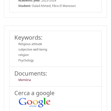
Academic year:
2023-2024
Student:
Oulad Ahmed, Fikra El Mansouri
Keywords:
Religious attitude
subjective well-being
religion
Psychology
Documents:
Memòria
Cerca a google