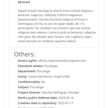
Abstract:
Aquest estudi investiga la relació entre actitud religiosa i
benestar subjectiu. Utilitzant l'Oxford Happiness
Questionnaire i l'escala d'actitud religiosa d'Orozco i
Domínguez (2014), es van recopilar dades de 110
participants. Els resultats van mostrar que una actitud
religiosa més intensa s'associa amb un benestar subjectiu
més gran. No obstant això, factors com a gènere, edat i
nivell educatiu no moderen aquesta relació.
Others:
Access rights:
info:eu-repo/semantics/openAccess
Education area(s):
Psicologia
Department:
Psicologia
Entity:
Universitat Rovira i Virgili (URV)
Confidenciality:
No
Subject:
Psicologia
Project director:
Sánchez Rodríguez, Elisabet
Work's public defense date:
2024-06-18
Creation date in repository:
2025-01-17