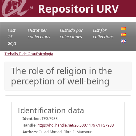
Repositori URV
Last
Llistat per
Llistado por
List for
15
col·leccions
colecciones
collections
days
Treballs Fi de Grau
Psicologia
The role of religion in the
perception of well-being
Identification data
Identifier:
TFG:7933
Handle
:
https://hdl.handle.net/20.500.11797/TFG7933
Authors:
Oulad Ahmed, Fikra El Mansouri