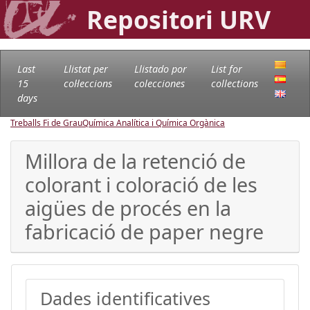
Repositori URV
Last
Llistat per
Llistado por
List for
15
col·leccions
colecciones
collections
days
Treballs Fi de Grau
Química Analítica i Química Orgànica
Millora de la retenció de
colorant i coloració de les
aigües de procés en la
fabricació de paper negre
Dades identificatives