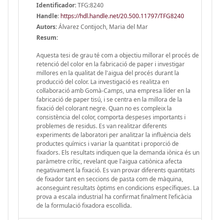
Identificador:
TFG:8240
Handle
:
https://hdl.handle.net/20.500.11797/TFG8240
Autors:
Álvarez Contijoch, Maria del Mar
Resum:
Aquesta tesi de grau té com a objectiu millorar el procés de
retenció del color en la fabricació de paper i investigar
millores en la qualitat de l'aigua del procés durant la
producció del color. La investigació es realitza en
col·laboració amb Gomà-Camps, una empresa líder en la
fabricació de paper tisú, i se centra en la millora de la
fixació del colorant negre. Quan no es compleix la
consistència del color, comporta despeses importants i
problemes de residus. Es van realitzar diferents
experiments de laboratori per analitzar la influència dels
productes químics i variar la quantitat i proporció de
fixadors. Els resultats indiquen que la demanda iònica és un
paràmetre crític, revelant que l'aigua catiònica afecta
negativament la fixació. Es van provar diferents quantitats
de fixador tant en seccions de pasta com de màquina,
aconseguint resultats òptims en condicions específiques. La
prova a escala industrial ha confirmat finalment l'eficàcia
de la formulació fixadora escollida.