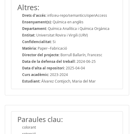
Altres:
Drets d'accés:
info:eu-repo/semantics/openAccess
Ensenyament(s):
Química en anglès
Departament:
Química Analítica i Química Orgànica
Entitat:
Universitat Rovira i Virgili (URV)
Confidencialitat:
Si
Matèria:
Paper--Fabricació
Director del projecte:
Borrull Ballarín, Francesc
Data de la defensa del treball:
2024-06-25
Data d'alta al repositori:
2025-04-04
Curs acadèmic:
2023-2024
Estudiant:
Álvarez Contijoch, Maria del Mar
Paraules clau:
colorant
retenció