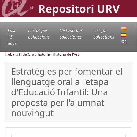
Repositori URV
Last
Llistat per
Llistado por
List for
15
col·leccions
colecciones
collections
days
Treballs Fi de Grau
Història i Història de l'Art
Estratègies per fomentar el
llenguatge oral a l'etapa
d'Educació Infantil: Una
proposta per l'alumnat
nouvingut