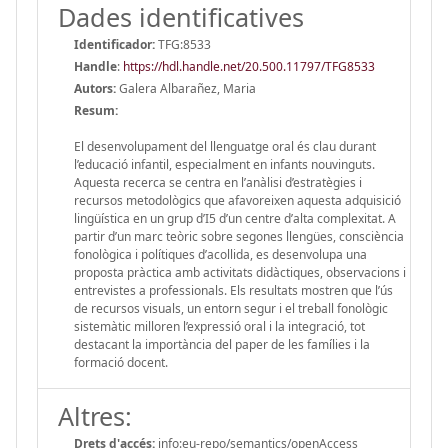
Dades identificatives
Identificador:
TFG:8533
Handle
:
https://hdl.handle.net/20.500.11797/TFG8533
Autors:
Galera Albarañez, Maria
Resum:
El desenvolupament del llenguatge oral és clau durant
l’educació infantil, especialment en infants nouvinguts.
Aquesta recerca se centra en l’anàlisi d’estratègies i
recursos metodològics que afavoreixen aquesta adquisició
lingüística en un grup d’I5 d’un centre d’alta complexitat. A
partir d’un marc teòric sobre segones llengües, consciència
fonològica i polítiques d’acollida, es desenvolupa una
proposta pràctica amb activitats didàctiques, observacions i
entrevistes a professionals. Els resultats mostren que l’ús
de recursos visuals, un entorn segur i el treball fonològic
sistemàtic milloren l’expressió oral i la integració, tot
destacant la importància del paper de les famílies i la
formació docent.
Altres:
Drets d'accés:
info:eu-repo/semantics/openAccess