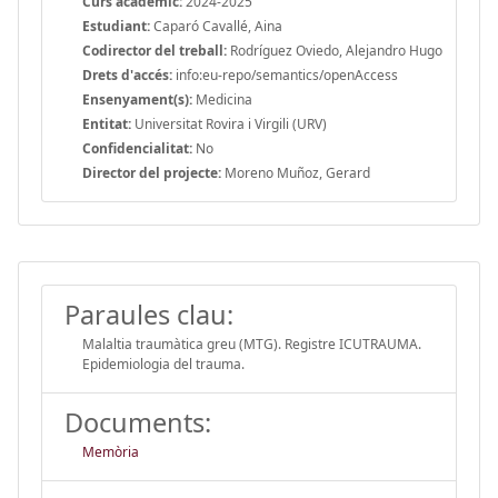
Curs acadèmic:
2024-2025
Estudiant:
Caparó Cavallé, Aina
Codirector del treball:
Rodríguez Oviedo, Alejandro Hugo
Drets d'accés:
info:eu-repo/semantics/openAccess
Ensenyament(s):
Medicina
Entitat:
Universitat Rovira i Virgili (URV)
Confidencialitat:
No
Director del projecte:
Moreno Muñoz, Gerard
Paraules clau:
Malaltia traumàtica greu (MTG). Registre ICUTRAUMA.
Epidemiologia del trauma.
Documents:
Memòria