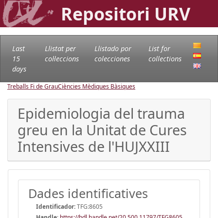
Repositori URV
Last
Llistat per
Llistado por
List for
15
col·leccions
colecciones
collections
days
Treballs Fi de Grau
Ciències Mèdiques Bàsiques
Epidemiologia del trauma
greu en la Unitat de Cures
Intensives de l'HUJXXIII
Dades identificatives
Identificador:
TFG:8605
Handle
:
https://hdl.handle.net/20.500.11797/TFG8605