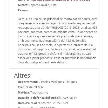
Autors:
Caparó Cavallé, Aina
Resum:
La MTG és una causa principal de mortalitat en adults joves
i requereix una atenció urgent i coordinada. Aquest estudi
retrospectiu a la UCI de l'HUJXXIII (2015-2021) analitza 931
pacients, sobretot, homes de mitjana edat. Els accidents de
trànsit i les caigudes van ser els principals mecanismes,
amb una mortalitat hospitalària del 12,6%. Sent les
principals causes de mort, la hipertensió intracranial i la
disfunció multiorgànica. Factors com l'edat, la gravetat del
trauma, el TCE greu i la disfunció multiorgànica es van
associar a pitjor pronòstic. L'estudi subratlla la importància
d'un abordatge eficient i estratificat.
Altres:
Departament:
Ciències Mèdiques Bàsiques
Crèdits del TFG:
6
Matèria:
Traumatisme
Data de la defensa del treball:
2025-06-12
Data d'alta al repositori:
2025-07-21