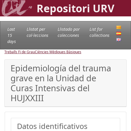
Repositori URV
Last
Llistat per
Llistado por
List for
15
col·leccions
colecciones
collections
days
Treballs Fi de Grau
Ciències Mèdiques Bàsiques
Epidemiología del trauma
grave en la Unidad de
Curas Intensivas del
HUJXXIII
Datos identificativos