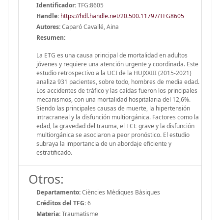
Identificador:
TFG:8605
Handle
:
https://hdl.handle.net/20.500.11797/TFG8605
Autores:
Caparó Cavallé, Aina
Resumen:
La ETG es una causa principal de mortalidad en adultos
jóvenes y requiere una atención urgente y coordinada. Este
estudio retrospectivo a la UCI de la HUJXXIII (2015-2021)
analiza 931 pacientes, sobre todo, hombres de media edad.
Los accidentes de tráfico y las caídas fueron los principales
mecanismos, con una mortalidad hospitalaria del 12,6%.
Siendo las principales causas de muerte, la hipertensión
intracraneal y la disfunción multiorgánica. Factores como la
edad, la gravedad del trauma, el TCE grave y la disfunción
multiorgánica se asociaron a peor pronóstico. El estudio
subraya la importancia de un abordaje eficiente y
estratificado.
Otros:
Departamento:
Ciències Mèdiques Bàsiques
Créditos del TFG:
6
Materia:
Traumatisme