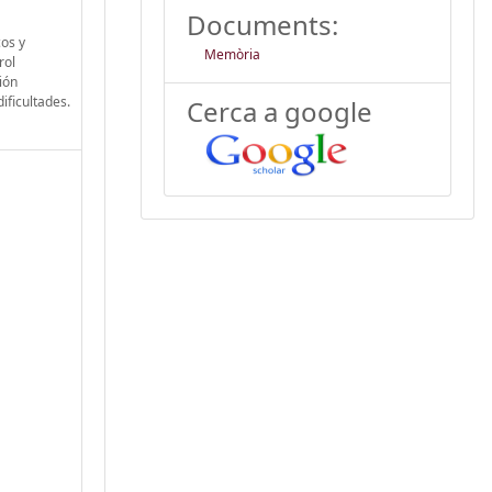
Documents:
cos y
Memòria
rol
ión
ificultades.
Cerca a google