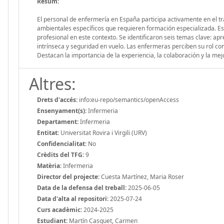
Resum:
El personal de enfermería en España participa activamente en el tra
ambientales específicos que requieren formación especializada. Est
profesional en este contexto. Se identificaron seis temas clave: ap
intrínseca y seguridad en vuelo. Las enfermeras perciben su rol c
Destacan la importancia de la experiencia, la colaboración y la mej
Altres:
Drets d'accés:
info:eu-repo/semantics/openAccess
Ensenyament(s):
Infermeria
Departament:
Infermeria
Entitat:
Universitat Rovira i Virgili (URV)
Confidencialitat:
No
Crèdits del TFG:
9
Matèria:
Infermeria
Director del projecte:
Cuesta Martínez, Maria Roser
Data de la defensa del treball:
2025-06-05
Data d'alta al repositori:
2025-07-24
Curs acadèmic:
2024-2025
Estudiant:
Martín Casquet, Carmen