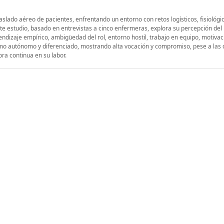
slado aéreo de pacientes, enfrentando un entorno con retos logísticos, fisiológi
e estudio, basado en entrevistas a cinco enfermeras, explora su percepción del 
rendizaje empírico, ambigüedad del rol, entorno hostil, trabajo en equipo, motivac
omo autónomo y diferenciado, mostrando alta vocación y compromiso, pese a las d
ora continua en su labor.