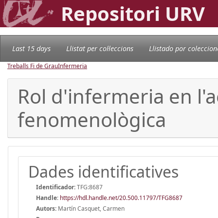
Repositori URV
Last 15 days
Llistat per col·leccions
Llistado por coleccion
Treballs Fi de Grau
Infermeria
Rol d'infermeria en l'
fenomenològica
Dades identificatives
Identificador:
TFG:8687
Handle
:
https://hdl.handle.net/20.500.11797/TFG8687
Autors:
Martín Casquet, Carmen