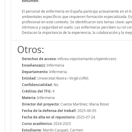
Resumen:
El personal de enfermería en España participa activamente en el tra
ambientales específicos que requieren formación especializada. Est
profesional en este contexto. Se identificaron seis temas clave: ap
intrínseca y seguridad en vuelo. Las enfermeras perciben su rol c
Destacan la importancia de la experiencia, la colaboración y la mej
Otros:
Derechos de acceso:
info:eu-repo/semantics/openAccess
Enseñanza(s):
Infermeria
Departamento:
Infermeria
Entidad:
Universitat Rovira i Virgili (URV)
Confidencialidad:
No
Créditos del TFG:
9
Materia:
Infermeria
Director del proyecto:
Cuesta Martínez, Maria Roser
Fecha de la defensa del treball:
2025-06-05
Fecha de alta en el repositorio:
2025-07-24
Curso académico:
2024-2025
Estudiante:
Martín Casquet, Carmen