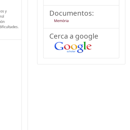
Documentos:
cos y
rol
Memòria
ión
ificultades.
Cerca a google