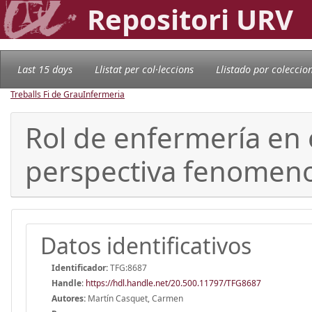
Repositori URV
Last 15 days
Llistat per col·leccions
Llistado por coleccio
Treballs Fi de Grau
Infermeria
Rol de enfermería en 
perspectiva fenomeno
Datos identificativos
Identificador:
TFG:8687
Handle
:
https://hdl.handle.net/20.500.11797/TFG8687
Autores:
Martín Casquet, Carmen