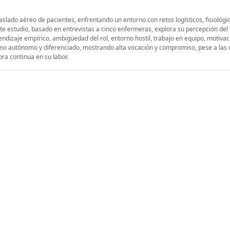
slado aéreo de pacientes, enfrentando un entorno con retos logísticos, fisiológi
e estudio, basado en entrevistas a cinco enfermeras, explora su percepción del 
rendizaje empírico, ambigüedad del rol, entorno hostil, trabajo en equipo, motivac
omo autónomo y diferenciado, mostrando alta vocación y compromiso, pese a las d
ora continua en su labor.