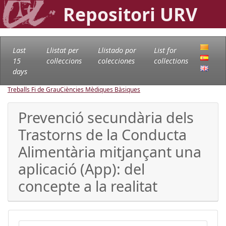
Repositori URV
Last
Llistat per
Llistado por
List for
15
col·leccions
colecciones
collections
days
Treballs Fi de Grau
Ciències Mèdiques Bàsiques
Prevenció secundària dels
Trastorns de la Conducta
Alimentària mitjançant una
aplicació (App): del
concepte a la realitat