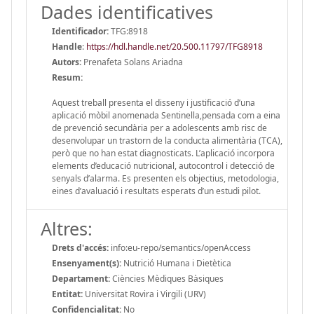
Dades identificatives
Identificador:
TFG:8918
Handle
:
https://hdl.handle.net/20.500.11797/TFG8918
Autors:
Prenafeta Solans Ariadna
Resum:
Aquest treball presenta el disseny i justificació d’una
aplicació mòbil anomenada Sentinella,pensada com a eina
de prevenció secundària per a adolescents amb risc de
desenvolupar un trastorn de la conducta alimentària (TCA),
però que no han estat diagnosticats. L’aplicació incorpora
elements d’educació nutricional, autocontrol i detecció de
senyals d’alarma. Es presenten els objectius, metodologia,
eines d’avaluació i resultats esperats d’un estudi pilot.
Altres:
Drets d'accés:
info:eu-repo/semantics/openAccess
Ensenyament(s):
Nutrició Humana i Dietètica
Departament:
Ciències Mèdiques Bàsiques
Entitat:
Universitat Rovira i Virgili (URV)
Confidencialitat:
No