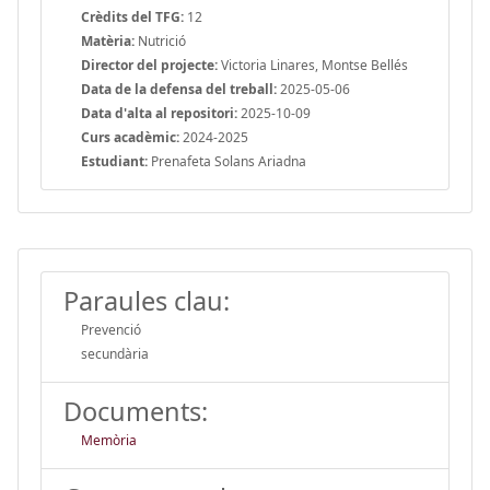
Crèdits del TFG:
12
Matèria:
Nutrició
Director del projecte:
Victoria Linares, Montse Bellés
Data de la defensa del treball:
2025-05-06
Data d'alta al repositori:
2025-10-09
Curs acadèmic:
2024-2025
Estudiant:
Prenafeta Solans Ariadna
Paraules clau:
Prevenció
secundària
Documents:
Memòria