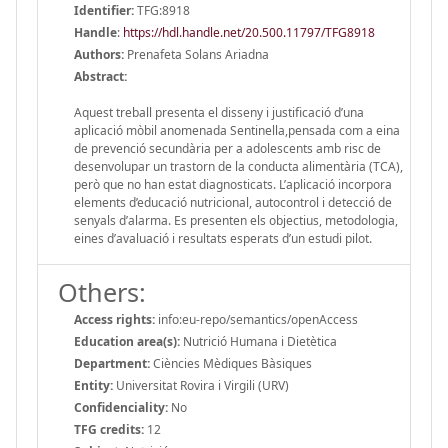
Identifier:
TFG:8918
Handle
:
https://hdl.handle.net/20.500.11797/TFG8918
Authors:
Prenafeta Solans Ariadna
Abstract:
Aquest treball presenta el disseny i justificació d’una
aplicació mòbil anomenada Sentinella,pensada com a eina
de prevenció secundària per a adolescents amb risc de
desenvolupar un trastorn de la conducta alimentària (TCA),
però que no han estat diagnosticats. L’aplicació incorpora
elements d’educació nutricional, autocontrol i detecció de
senyals d’alarma. Es presenten els objectius, metodologia,
eines d’avaluació i resultats esperats d’un estudi pilot.
Others:
Access rights:
info:eu-repo/semantics/openAccess
Education area(s):
Nutrició Humana i Dietètica
Department:
Ciències Mèdiques Bàsiques
Entity:
Universitat Rovira i Virgili (URV)
Confidenciality:
No
TFG credits:
12